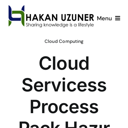
Skip
to
Menu
content
ÇözümPark
Cloud Computing
Cloud
Eğitimlerim
Hakkında
Servicess
İletişim
Process