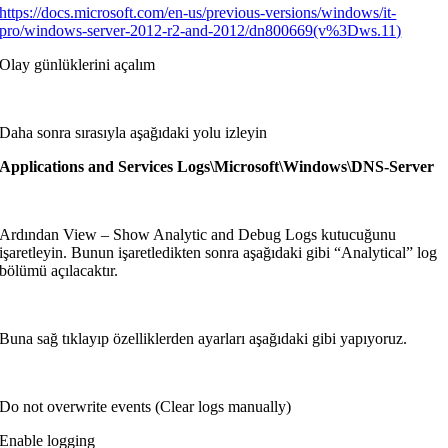
https://docs.microsoft.com/en-us/previous-versions/windows/it-
pro/windows-server-2012-r2-and-2012/dn800669(v%3Dws.11)
Olay günlüklerini açalım
Daha sonra sırasıyla aşağıdaki yolu izleyin
Applications and Services Logs\Microsoft\Windows\DNS-Server
Ardından View – Show Analytic and Debug Logs kutucuğunu
işaretleyin. Bunun işaretledikten sonra aşağıdaki gibi “Analytical” log
bölümü açılacaktır.
Buna sağ tıklayıp özelliklerden ayarları aşağıdaki gibi yapıyoruz.
Do not overwrite events (Clear logs manually)
Enable logging