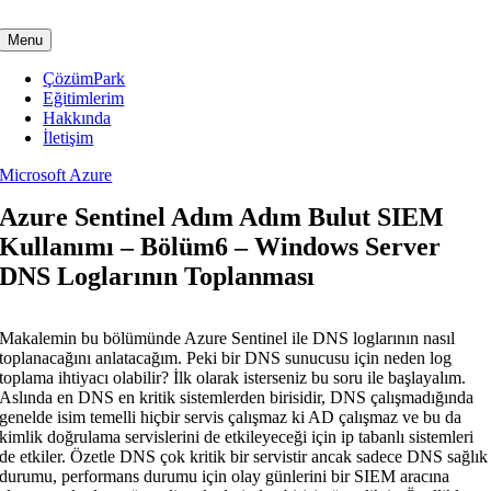
Skip
to
Menu
content
ÇözümPark
Eğitimlerim
Hakkında
İletişim
Microsoft Azure
Azure Sentinel Adım Adım Bulut SIEM
Kullanımı – Bölüm6 – Windows Server
DNS Loglarının Toplanması
Makalemin bu bölümünde Azure Sentinel ile DNS loglarının nasıl
toplanacağını anlatacağım. Peki bir DNS sunucusu için neden log
toplama ihtiyacı olabilir? İlk olarak isterseniz bu soru ile başlayalım.
Aslında en DNS en kritik sistemlerden birisidir, DNS çalışmadığında
genelde isim temelli hiçbir servis çalışmaz ki AD çalışmaz ve bu da
kimlik doğrulama servislerini de etkileyeceği için ip tabanlı sistemleri
de etkiler. Özetle DNS çok kritik bir servistir ancak sadece DNS sağlık
durumu, performans durumu için olay günlerini bir SIEM aracına