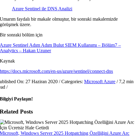
Azure Sentinel ile DNS Analizi
Umarım faydalı bir makale olmuştur, bir sonraki makalemizde
görüşmek üzere.
Bir sonraki bölüm için
Azure Sentinel Adım Adım Bulut SIEM Kullanımı – Bölüm7 –
Analytics – Hakan Uzuner
Kaynak
https://docs.microsoft.com/en-us/azure/sentinel/connect-dns
ublished On: 27 Haziran 2020
/
Categories:
Microsoft Azure
/
7,2 min
ead
/
Bilgiyi Paylaşın!
Related Posts
Microsoft, Windows Server 2025 Hotpatching Özelliğini Azure Arc