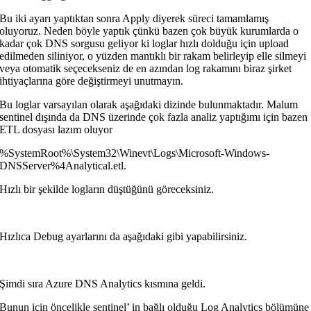
Bu iki ayarı yaptıktan sonra Apply diyerek süreci tamamlamış
oluyoruz. Neden böyle yaptık çünkü bazen çok büyük kurumlarda o
kadar çok DNS sorgusu geliyor ki loglar hızlı dolduğu için upload
edilmeden siliniyor, o yüzden mantıklı bir rakam belirleyip elle silmeyi
veya otomatik seçecekseniz de en azından log rakamını biraz şirket
ihtiyaçlarına göre değiştirmeyi unutmayın.
Bu loglar varsayılan olarak aşağıdaki dizinde bulunmaktadır. Malum
sentinel dışında da DNS üzerinde çok fazla analiz yaptığımı için bazen
ETL dosyası lazım oluyor
%SystemRoot%\System32\Winevt\Logs\Microsoft-Windows-
DNSServer%4Analytical.etl.
Hızlı bir şekilde logların düştüğünü göreceksiniz.
Hızlıca Debug ayarlarını da aşağıdaki gibi yapabilirsiniz.
Şimdi sıra Azure DNS Analytics kısmına geldi.
Bunun için öncelikle sentinel’ in bağlı olduğu Log Analytics bölümüne