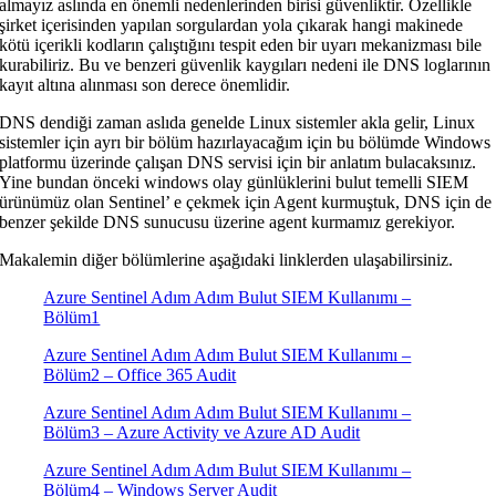
almayız aslında en önemli nedenlerinden birisi güvenliktir. Özellikle
şirket içerisinden yapılan sorgulardan yola çıkarak hangi makinede
kötü içerikli kodların çalıştığını tespit eden bir uyarı mekanizması bile
kurabiliriz. Bu ve benzeri güvenlik kaygıları nedeni ile DNS loglarının
kayıt altına alınması son derece önemlidir.
DNS dendiği zaman aslıda genelde Linux sistemler akla gelir, Linux
sistemler için ayrı bir bölüm hazırlayacağım için bu bölümde Windows
platformu üzerinde çalışan DNS servisi için bir anlatım bulacaksınız.
Yine bundan önceki windows olay günlüklerini bulut temelli SIEM
ürünümüz olan Sentinel’ e çekmek için Agent kurmuştuk, DNS için de
benzer şekilde DNS sunucusu üzerine agent kurmamız gerekiyor.
Makalemin diğer bölümlerine aşağıdaki linklerden ulaşabilirsiniz.
Azure Sentinel Adım Adım Bulut SIEM Kullanımı –
Bölüm1
Azure Sentinel Adım Adım Bulut SIEM Kullanımı –
Bölüm2 – Office 365 Audit
Azure Sentinel Adım Adım Bulut SIEM Kullanımı –
Bölüm3 – Azure Activity ve Azure AD Audit
Azure Sentinel Adım Adım Bulut SIEM Kullanımı –
Bölüm4 – Windows Server Audit