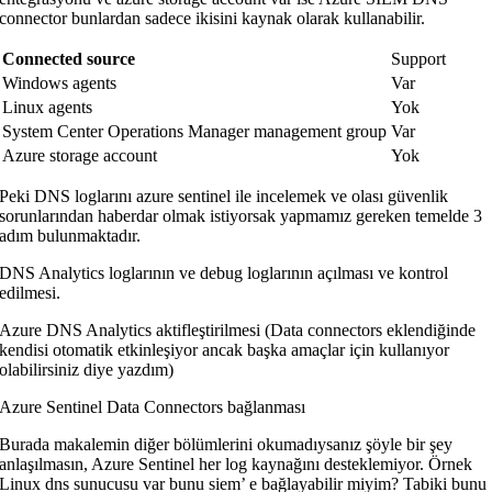
connector bunlardan sadece ikisini kaynak olarak kullanabilir.
Connected source
Support
Windows agents
Var
Linux agents
Yok
System Center Operations Manager management group
Var
Azure storage account
Yok
Peki DNS loglarını azure sentinel ile incelemek ve olası güvenlik
sorunlarından haberdar olmak istiyorsak yapmamız gereken temelde 3
adım bulunmaktadır.
DNS Analytics loglarının ve debug loglarının açılması ve kontrol
edilmesi.
Azure DNS Analytics aktifleştirilmesi (Data connectors eklendiğinde
kendisi otomatik etkinleşiyor ancak başka amaçlar için kullanıyor
olabilirsiniz diye yazdım)
Azure Sentinel Data Connectors bağlanması
Burada makalemin diğer bölümlerini okumadıysanız şöyle bir şey
anlaşılmasın, Azure Sentinel her log kaynağını desteklemiyor. Örnek
Linux dns sunucusu var bunu siem’ e bağlayabilir miyim? Tabiki bunu