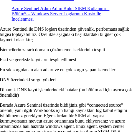
Azure Sentinel Adım Adım Bulut SIEM Kullanımı –
Bölüm5 – Windows Server Loglarının Kusto İle
İncelenmesi
Azure Sentinel ile DNS logları üzerinden güvenlik, performans sağlık
bilgisi toplayabiliriz. Özellikle aşağıdaki başlıklardaki bilgiler çok
kıymetli olacaktır;
İstemcilerin zararlı domain çözümleme isteklerinin tespiti
Eski ve gereksiz kayıtların tespit edilmesi
En sık sorgulanan alan adları ve en çok sorgu yapan istemciler
DNS üzerindeki sorgu yükleri
Dinamik DNS kayıt işlemlerindeki hatalar (bu bölüm ad için ayrıca ço
önemlidir)
Burada Azure Sentinel üzerinde bildiğiniz gibi “connected source”
önemli, yani ilgili Workbooks için hangi kaynaktan log kabul ettiğini
iyi bilmemiz gerekiyor. Eğer sıfırdan bir SIEM alt yapısı
kurmuyorsanız mevcut azure ortamınıza bunu ekliyorsanız ve azure
ortamınızda hali hazırda windows agent, linux agent, system center
entegrasyonu ve azure storage account var ise Azure SIEM DNS