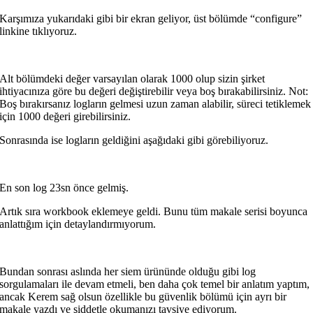
Karşımıza yukarıdaki gibi bir ekran geliyor, üst bölümde “configure”
linkine tıklıyoruz.
Alt bölümdeki değer varsayılan olarak 1000 olup sizin şirket
ihtiyacınıza göre bu değeri değiştirebilir veya boş bırakabilirsiniz. Not:
Boş bırakırsanız logların gelmesi uzun zaman alabilir, süreci tetiklemek
için 1000 değeri girebilirsiniz.
Sonrasında ise logların geldiğini aşağıdaki gibi görebiliyoruz.
En son log 23sn önce gelmiş.
Artık sıra workbook eklemeye geldi. Bunu tüm makale serisi boyunca
anlattığım için detaylandırmıyorum.
Bundan sonrası aslında her siem ürününde olduğu gibi log
sorgulamaları ile devam etmeli, ben daha çok temel bir anlatım yaptım,
ancak Kerem sağ olsun özellikle bu güvenlik bölümü için ayrı bir
makale yazdı ve şiddetle okumanızı tavsiye ediyorum.