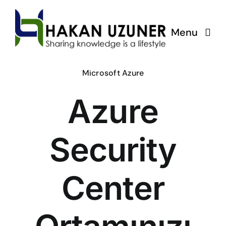
Skip
to
Menu
content
ÇözümPark
Microsoft Azure
Azure
Eğitimlerim
Hakkında
Security
İletişim
Center