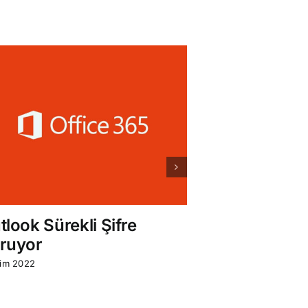
tlook Sürekli Şifre
Windows A
ruyor
Nedir?
kim 2022
13 Temmuz 2022