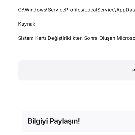
C:\Windows\ServiceProfiles\LocalService\AppDat
Kaynak
Sistem Kartı Değiştirildikten Sonra Oluşan Micro
P
Bilgiyi Paylaşın!