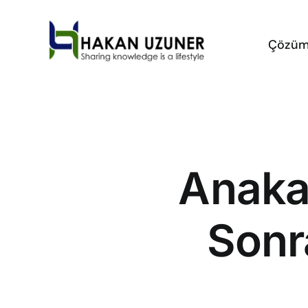
Skip
to
Çözüm
content
Anaka
Sonr