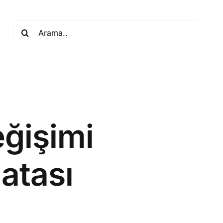
Search
for:
ğişimi
atası