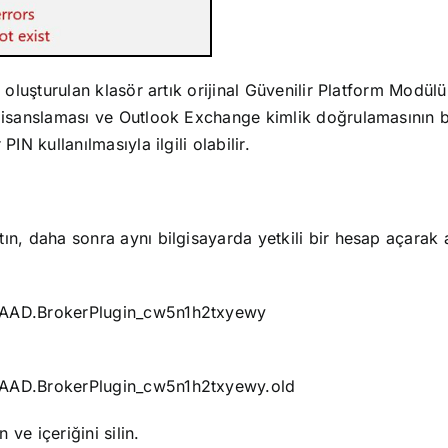
 oluşturulan klasör artık orijinal Güvenilir Platform Modül
 lisanslaması ve Outlook Exchange kimlik doğrulamasının 
IN kullanılmasıyla ilgili olabilir.
n, daha sonra aynı bilgisayarda yetkili bir hesap açarak a
t.AAD.BrokerPlugin_cw5n1h2txyewy
t.AAD.BrokerPlugin_cw5n1h2txyewy.old
ve içeriğini silin.