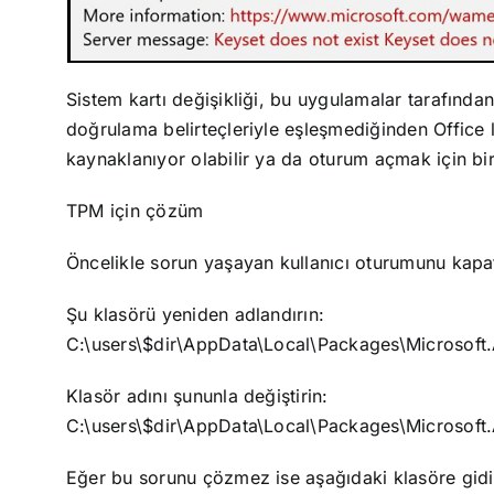
Sistem kartı değişikliği, bu uygulamalar tarafından
doğrulama belirteçleriyle eşleşmediğinden Office
kaynaklanıyor olabilir ya da oturum açmak için bir P
TPM için çözüm
Öncelikle sorun yaşayan kullanıcı oturumunu kapatı
Şu klasörü yeniden adlandırın:
C:\users\$dir\AppData\Local\Packages\Microsof
Klasör adını şununla değiştirin:
C:\users\$dir\AppData\Local\Packages\Microsof
Eğer bu sorunu çözmez ise aşağıdaki klasöre gidin 