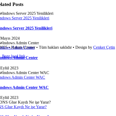
lated Posts
ndows Server 2025 Yenilikleri
ndows Server 2025 Yenilikleri
 Mayıs 2024
2025 • Hakan Uzuner • Tüm hakları saklıdır • Design by
Cenker Çetin
ndows Admin Center
Page load link
ndows Admin Center
Go
to
 Eylül 2023
Top
ndows Admin Center WAC
ndows Admin Center WAC
 Eylül 2023
S Glue Kaydı Ne işe Yarar?