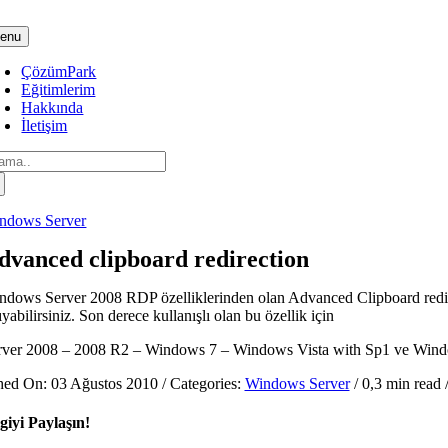
Skip
to
enu
content
ÇözümPark
Eğitimlerim
Hakkında
İletişim
arch
:
ndows Server
dvanced clipboard redirection
ndows Server 2008 RDP özelliklerinden olan Advanced Clipboard redire
ıyabilirsiniz. Son derece kullanışlı olan bu özellik için
rver 2008 – 2008 R2 – Windows 7 – Windows Vista with Sp1 ve Wind
hed On: 03 Ağustos 2010
/
Categories:
Windows Server
/
0,3 min read
lgiyi Paylaşın!