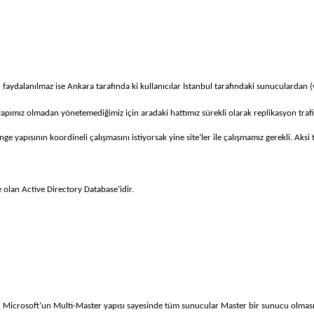
 faydalanılmaz ise Ankara tarafında ki kullanıcılar İstanbul tarafındaki sunuculardan (v
apımız olmadan yönetemediğimiz için aradaki hattımız sürekli olarak replikasyon trafiği
yapısının koordineli çalışmasını istiyorsak yine site’ler ile çalışmamız gerekli. Aksi t
 olan Active Directory Database’idir.
ir. Microsoft’un Multi-Master yapısı sayesinde tüm sunucular Master bir sunucu olmasın