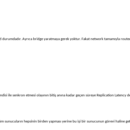
idged durumdadır. Ayrıca bridge yaratmaya gerek yoktur. Fakat network tamamıyla routed 
kendisi ile senkron etmesi olayının bitiş anına kadar geçen süreye Replication Latency 
i tüm sunucuların hepsinin birden yapması yerine bu işi bir sunucunun görevi haline g