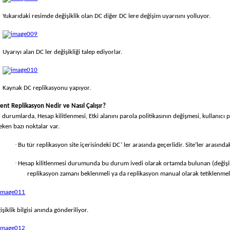
Yukarıdaki resimde değişiklik olan DC diğer DC lere değişim uyarısını yolluyor.
Uyarıyı alan DC ler değişikliği talep ediyorlar.
Kaynak DC replikasyonu yapıyor.
ent Replikasyon Nedir ve Nasıl Çalışır?
l durumlarda, Hesap kilitlenmesi, Etki alanını parola politikasının değişmesi, kullanıcı
eken bazı noktalar var.
·
Bu tür replikasyon site içerisindeki DC’ ler arasında geçerlidir. Site’ler arasınd
·
Hesap kilitlenmesi durumunda bu durum ivedi olarak ortamda bulunan (değişikl
replikasyon zamanı beklenmeli ya da replikasyon manual olarak tetiklenmeli
işiklik bilgisi anında gönderiliyor.