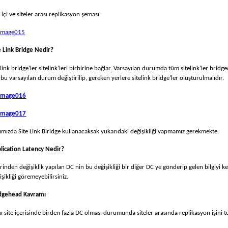
e içi ve siteler arası replikasyon şeması
e Link Bridg
e Nedir?
elink bridge’ler sitelink’leri birbirine bağlar. Varsayılan durumda tüm sitelink’ler br
, bu varsayılan durum değiştirilip, gereken yerlere sitelink bridge’ler oluşturulmalıdır.
ımızda Site Link Biridge kullanacaksak yukarıdaki değişikliği yapmamız gerekmekte.
lication Latency Nedir?
rinden değişiklik yapılan DC nin bu değişikliği bir diğer DC ye gönderip gelen bilgiyi 
işikliği göremeyebilirsiniz.
idgehead
Kavramı
ı site içerisinde birden fazla DC olması durumunda siteler arasında replikasyon işin