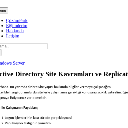
Skip
to
enu
content
ÇözümPark
Eğitimlerim
Hakkında
İletişim
arch
:
ndows Server
ctive Directory Site Kavramları ve Replica
haba. Bu yazımda sizlere Site yapısı hakkında bilgiler vermeye çalışacağım.
elikle hangi durumlarda site’lerle çalışmamız gerektiği konusuna açıklık getirelim. Eğ
ışmaya ihtiyacımız var demektir.
e ile Çalışmanın Faydaları;
1.
Logon işlemlerinin kısa sürede gerçekleşmesi
2.
Replikasyon trafiğinin yönetimi.