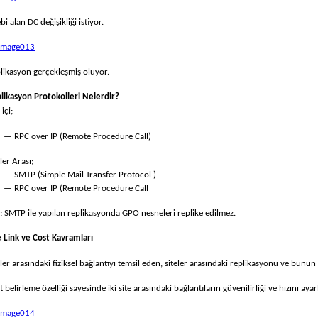
ebi alan DC değişikliği istiyor.
likasyon gerçekleşmiş oluyor.
likasyon Protokolleri Nelerdir?
 içi;
— RPC over IP (Remote Procedure Call)
eler Arası;
— SMTP (Simple Mail Transfer Protocol )
— RPC over IP (Remote Procedure Call
: SMTP ile yapılan replikasyonda GPO nesneleri replike edilmez.
e Link ve Cost
Kavramları
eler arasındaki fiziksel bağlantıyı temsil eden, siteler arasındaki replikasyonu ve bunu
t belirleme özelliği sayesinde iki site arasındaki bağlantıların güvenilirliği ve hızını a