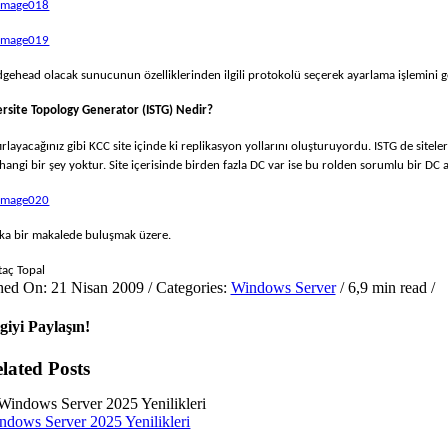
dgehead olacak sunucunun özelliklerinden ilgili protokolü seçerek ayarlama işlemini ger
ersite Topology Generator
(ISTG) Nedir
?
ırlayacağınız gibi KCC site içinde ki replikasyon yollarını oluşturuyordu. ISTG de sitel
hangi bir şey yoktur. Site içerisinde birden fazla DC var ise bu rolden sorumlu bir DC a
ka bir makalede buluşmak üzere.
taç Topal
hed On: 21 Nisan 2009
/
Categories:
Windows Server
/
6,9 min read
/
lgiyi Paylaşın!
lated Posts
ndows Server 2025 Yenilikleri