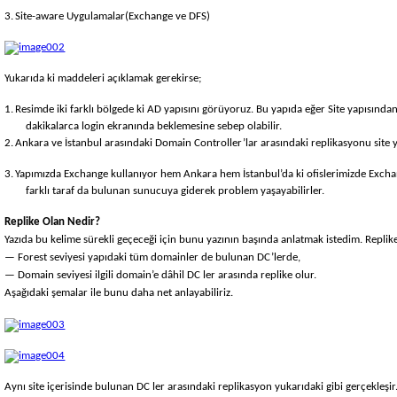
3.
Site-aware Uygulamalar(Exchange ve DFS)
Yukarıda ki maddeleri açıklamak gerekirse;
1.
Resimde iki farklı bölgede ki AD yapısını görüyoruz. Bu yapıda eğer Site yapısından
dakikalarca login ekranında beklemesine sebep olabilir.
2.
Ankara ve İstanbul arasındaki Domain Controller’lar arasındaki replikasyonu site y
3.
Yapımızda Exchange kullanıyor hem Ankara hem İstanbul’da ki ofislerimizde Exchange 
farklı taraf da bulunan sunucuya giderek problem yaşayabilirler.
Replike Olan Nedir?
Yazıda bu kelime sürekli geçeceği için bunu yazının başında anlatmak istedim. Replike
— Forest seviyesi yapıdaki tüm domainler de bulunan DC’lerde,
— Domain seviyesi ilgili domain’e dâhil DC ler arasında replike olur.
Aşağıdaki şemalar ile bunu daha net anlayabiliriz.
Aynı site içerisinde bulunan DC ler arasındaki replikasyon yukarıdaki gibi gerçekleş