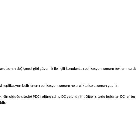
 parolasının değişmesi gibi güvenlik ile ilgili konularda replikasyon zamanı beklenmez d
aki replikasyon belirlenen replikasyon zamanı ne aralıkta ise o zaman yapılır.
iğin olduğu sitede) PDC rolüne sahip DC ye bildirilir. Diğer site’de bulunan DC ler 
dir.