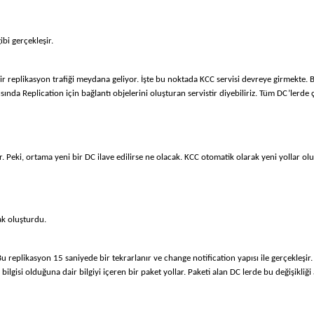
bi gerçekleşir.
replikasyon trafiği meydana geliyor. İşte bu noktada KCC servisi devreye girmekte. Bu 
sında Replication için bağlantı objelerini oluşturan servistir diyebiliriz. Tüm DC’lerd
eki, ortama yeni bir DC ilave edilirse ne olacak. KCC otomatik olarak yeni yollar olu
ak oluşturdu.
 Bu replikasyon 15 saniyede bir tekrarlanır ve change notification yapısı ile gerçekleşir.
gisi olduğuna dair bilgiyi içeren bir paket yollar. Paketi alan DC lerde bu değişikliği 