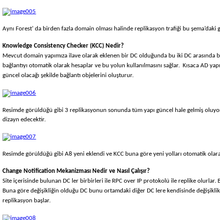
Aynı Forest’ da birden fazla domain olması halinde replikasyon trafiği bu şema’daki gi
Knowledge Consistency Checker (KCC) Nedir?
Mevcut domain yapımıza ilave olarak eklenen bir DC olduğunda bu iki DC arasında bir 
bağlantıyı otomatik olarak hesaplar ve bu yolun kullanılmasını sağlar. Kısaca AD yapı
güncel olacağı şekilde bağlantı objelerini oluşturur.
Resimde görüldüğü gibi 3 replikasyonun sonunda tüm yapı güncel hale gelmiş oluyor. P
dizayn edecektir.
Resimde görüldüğü gibi A8 yeni eklendi ve KCC buna göre yeni yolları otomatik olar
C
hange
N
otification
Mekanizması Nedir ve Nasıl Çalışır?
Site içerisinde bulunan DC ler birbirleri ile RPC over IP protokolü ile replike olurlar.
Buna göre değişikliğin olduğu DC bunu ortamdaki diğer DC lere kendisinde değişiklik bil
replikasyon başlar.