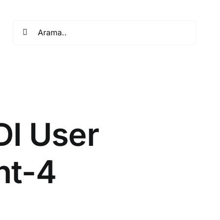
Search
for:
DI User
nt-4