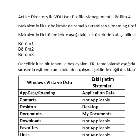
Active Directory ile VDI User Profile Management – Bölüm 4
Makalemin ilk üç bölümünde temel kavramlar ve Roaming Profile
Makalemin ilk bölümlerine aşağıdaki link üzerinden ulaşabilirsin
Bölüm1
Bölüm2
Bölüm3
Öncelikle kısa bir tanım ile başlayalım. FR, temel olarak aşağıdaki
sırasında eşitleme ama lokalden çalışma şeklinde değil de, kla
Eski İşletim
Windows Vista ve Üstü
Sistemleri
AppData/Roaming
Application Data
Contacts
Not Applicable
Desktop
Desktop
Documents
My Documents
Downloads
Not Applicable
Favorites
Not Applicable
Links
Not Applicable