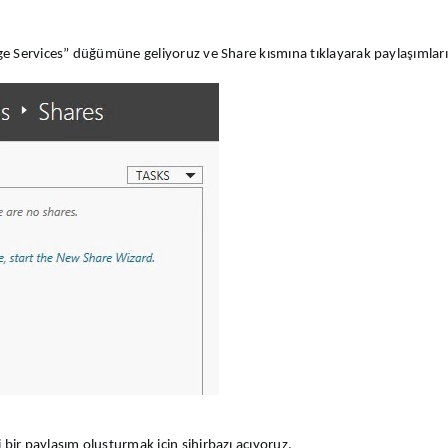
e Services” düğümüne geliyoruz ve Share kısmına tıklayarak paylaşımların
ir paylaşım oluşturmak için sihirbazı açıyoruz.