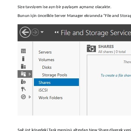
Size tavsiyem ise ayrı bir paylaşım açmanız olacaktır.
Bunun için öncelikle Server Manager ekranında “File and Storag
Sağ üst köşedeki Task menüsü altından New Share diyerek yeni b