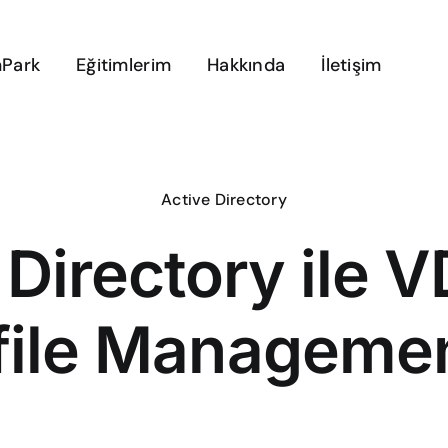
Park
Eğitimlerim
Hakkında
İletişim
Active Directory
 Directory ile V
file Manageme