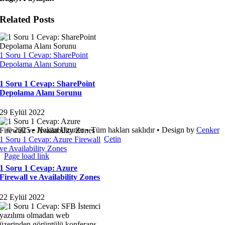
Related Posts
1 Soru 1 Cevap: SharePoint
Depolama Alanı Sorunu
1 Soru 1 Cevap: SharePoint
Depolama Alanı Sorunu
29 Eylül 2022
© 2025 • Hakan Uzuner • Tüm hakları saklıdır • Design by
Cenker
Çetin
1 Soru 1 Cevap: Azure Firewall
ve Availability Zones
Page load link
Go
1 Soru 1 Cevap: Azure
to
Firewall ve Availability Zones
Top
22 Eylül 2022