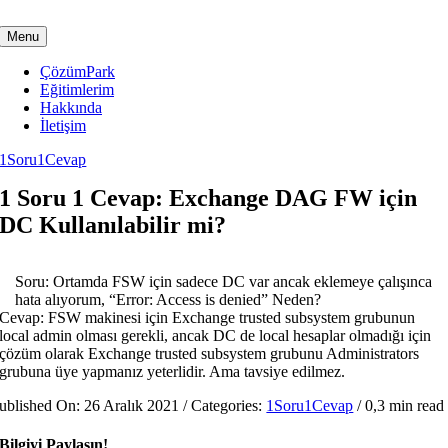
Skip
to
Menu
content
ÇözümPark
Eğitimlerim
Hakkında
İletişim
1Soru1Cevap
1 Soru 1 Cevap: Exchange DAG FW için
DC Kullanılabilir mi?
Soru: Ortamda FSW için sadece DC var ancak eklemeye çalışınca
hata alıyorum, “Error: Access is denied” Neden?
Cevap: FSW makinesi için Exchange trusted subsystem grubunun
local admin olması gerekli, ancak DC de local hesaplar olmadığı için
çözüm olarak Exchange trusted subsystem grubunu Administrators
grubuna üye yapmanız yeterlidir. Ama tavsiye edilmez.
ublished On: 26 Aralık 2021
/
Categories:
1Soru1Cevap
/
0,3 min read
Bilgiyi Paylaşın!