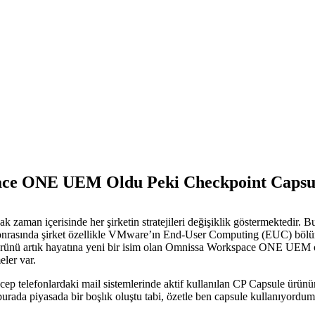
 ONE UEM Oldu Peki Checkpoint Capsul
ak zaman içerisinde her şirketin stratejileri değişiklik göstermektedir
sonrasında şirket özellikle VMware’ın End-User Computing (EUC) bölümün
artık hayatına yeni bir isim olan Omnissa Workspace ONE UEM olar
eler var.
le cep telefonlardaki mail sistemlerinde aktif kullanılan CP Capsule ür
urada piyasada bir boşlık oluştu tabi, özetle ben capsule kullanıyordu