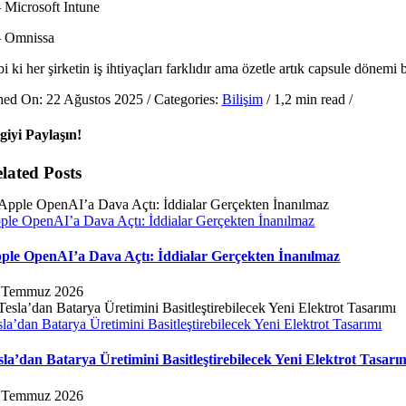
– Microsoft Intune
– Omnissa
i ki her şirketin iş ihtiyaçları farklıdır ama özetle artık capsule dönemi 
hed On: 22 Ağustos 2025
/
Categories:
Bilişim
/
1,2 min read
/
lgiyi Paylaşın!
lated Posts
ple OpenAI’a Dava Açtı: İddialar Gerçekten İnanılmaz
ple OpenAI’a Dava Açtı: İddialar Gerçekten İnanılmaz
 Temmuz 2026
sla’dan Batarya Üretimini Basitleştirebilecek Yeni Elektrot Tasarımı
sla’dan Batarya Üretimini Basitleştirebilecek Yeni Elektrot Tasarı
 Temmuz 2026