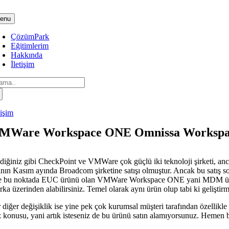
Skip
to
enu
content
ÇözümPark
Eğitimlerim
Hakkında
İletişim
arch
:
lişim
MWare Workspace ONE Omnissa Workspace
ldiğiniz gibi CheckPoint ve VMWare çok güçlü iki teknoloji şirketi, anc
lının Kasım ayında Broadcom şirketine satışı olmuştur. Ancak bu satış 
te bu noktada EUC ürünü olan VMWare Workspace ONE yani MDM ürünü 
ka üzerinden alabilirsiniz. Temel olarak aynı ürün olup tabi ki geliştirm
r diğer değişiklik ise yine pek çok kurumsal müşteri tarafından özellik
z konusu, yani artık isteseniz de bu ürünü satın alamıyorsunuz. Hemen b