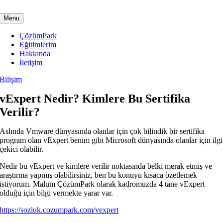
Skip
to
Menu
content
ÇözümPark
Eğitimlerim
Hakkında
İletişim
Bilişim
vExpert Nedir? Kimlere Bu Sertifika
Verilir?
Aslında Vmware dünyasında olanlar için çok bilindik bir sertifika
program olan vExpert benim gibi Microsoft dünyasında olanlar için ilgi
çekici olabilir.
Nedir bu vExpert ve kimlere verilir noktasında belki merak etmiş ve
araştırma yapmış olabilirsiniz, ben bu konuyu kısaca özetlemek
istiyorum. Malum ÇözümPark olarak kadromuzda 4 tane vExpert
olduğu için bilgi vermekte yarar var.
https://sozluk.cozumpark.com/vexpert