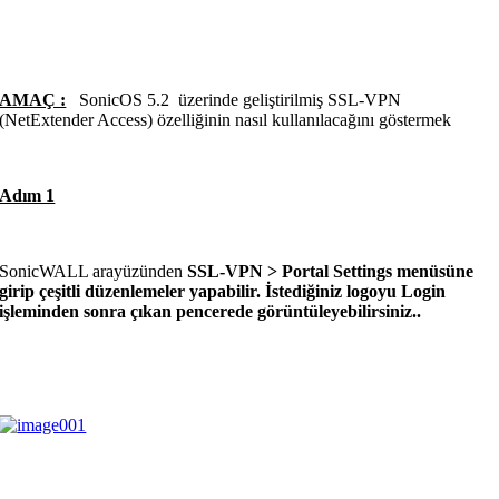
AMAÇ :
SonicOS 5.2 üzerinde geliştirilmiş SSL-VPN
(NetExtender Access) özelliğinin nasıl kullanılacağını göstermek
Adım 1
SonicWALL arayüzünden
SSL-VPN > Portal Settings
menüsüne
girip çeşitli düzenlemeler yapabilir. İstediğiniz logoyu Login
işleminden sonra çıkan pencerede görüntüleyebilirsiniz..