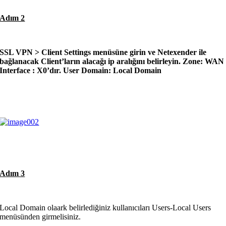
Adım 2
SSL VPN > Client Settings
menüsüne girin ve Netexender ile
bağlanacak Client’ların alacağı ip aralığını belirleyin.
Zone:
WAN
Interface
: X0’dır.
User Domain
: Local Domain
Adım 3
Local Domain olaark belirlediğiniz kullanıcıları Users-Local Users
menüsünden girmelisiniz.