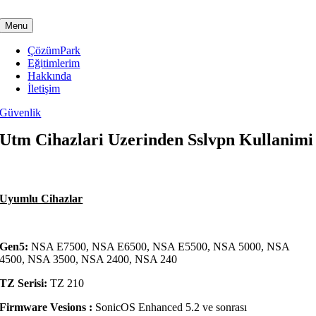
Skip
to
Menu
content
ÇözümPark
Eğitimlerim
Hakkında
İletişim
Güvenlik
Utm Cihazlari Uzerinden Sslvpn Kullanimi
Uyumlu Cihazlar
Gen5:
NSA E7500, NSA E6500, NSA E5500, NSA 5000, NSA
4500, NSA 3500, NSA 2400, NSA 240
TZ Serisi:
TZ 210
Firmware Vesions :
SonicOS Enhanced 5.2 ve sonrası