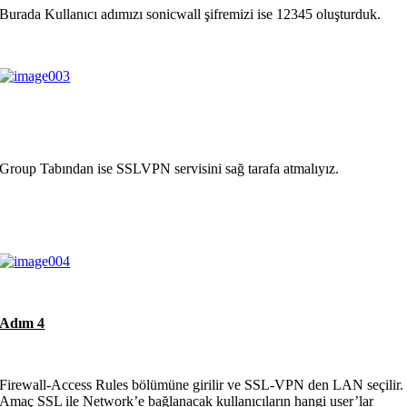
Burada Kullanıcı adımızı sonicwall şifremizi ise 12345 oluşturduk.
Group Tabından ise SSLVPN servisini sağ tarafa atmalıyız.
Adım 4
Firewall-Access Rules bölümüne girilir ve SSL-VPN den LAN seçilir.
Amaç SSL ile Network’e bağlanacak kullanıcıların hangi user’lar