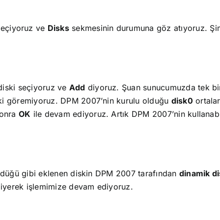
eçiyoruz ve
Disks
sekmesinin durumuna göz atıyoruz. Şim
diski seçiyoruz ve
Add
diyoruz. Şuan sunucumuzda tek bir
ski göremiyoruz. DPM 2007’nin kurulu olduğu
disk0
ortala
sonra
OK
ile devam ediyoruz. Artık DPM 2007’nin kullanabi
üldüğü gibi eklenen diskin DPM 2007 tarafından
dinamik d
iyerek işlemimize devam ediyoruz.