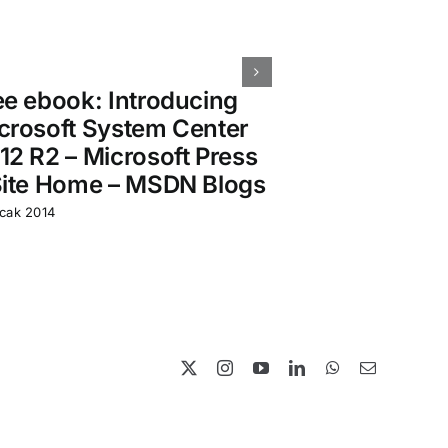
ee ebook: Introducing
Virtual Mac
crosoft System Center
Tool 2012
12 R2 – Microsoft Press
17 Ağustos 2012
Site Home – MSDN Blogs
cak 2014