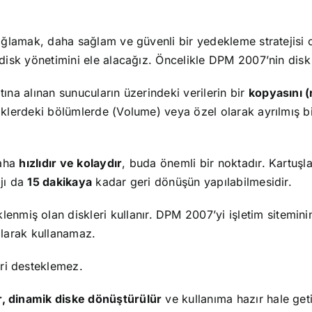
ğlamak, daha sağlam ve güvenli bir yedekleme stratejisi o
isk yönetimini ele alacağız. Öncelikle DPM 2007’nin disk 
na alınan sunucuların üzerindeki verilerin bir
kopyasını (
erdeki bölümlerde (Volume) veya özel olarak ayrılmış bir
daha
hızlıdır ve kolaydır
, buda önemli bir noktadır. Kartuşl
jı da
15 dakikaya
kadar geri dönüşün yapılabilmesidir.
lenmiş olan diskleri kullanır. DPM 2007’yi işletim sitemini
larak kullanamaz.
eri desteklemez.
r, dinamik diske dönüştürülür
ve kullanıma hazır hale geti