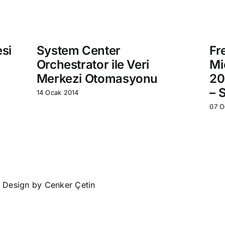
si
System Center
Fr
Orchestrator ile Veri
Mi
Merkezi Otomasyonu
20
– 
14 Ocak 2014
07 O
• Design by
Cenker Çetin