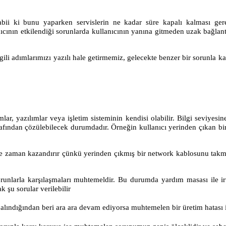
Tabii ki bunu yaparken servislerin ne kadar süre kapalı kalması ge
ıcının etkilendiği sorunlarda kullanıcının yanına gitmeden uzak bağla
ili adımlarımızı yazılı hale getirmemiz, gelecekte benzer bir sorunla k
lar, yazılımlar veya işletim sisteminin kendisi olabilir. Bilgi seviyesi
arafından çözülebilecek durumdadır. Örneğin kullanıcı yerinden çıkan b
kte zaman kazandırır çünkü yerinden çıkmış bir network kablosunu takm
sorunlarla karşılaşmaları muhtemeldir. Bu durumda yardım masası ile ir
 şu sorular verilebilir
alındığından beri ara ara devam ediyorsa muhtemelen bir üretim hatası ile