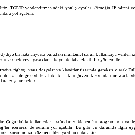
iliriz. TCP/IP yapılandırmasındaki yanlış ayarlar; (örneğin IP adres
lara yol açabilir.
ed) diye bir hata alıyorsa buradaki muhtemel sorun kullanıcıya verilen 
ra izin vermek veya yasaklama koymak daha efektif bir yöntemdir.
strative rights) veya dosyalar ve klasörler üzerinde gereksiz olarak Fu
lanılmaz hale gelebilirler. Tabii bir takım güvenlik sorunları network bi
lara erişememektir.
ır. Çoğunlukla kullanıcılar tarafından yüklenen bu programların yanlış
ug’lar içermesi de soruna yol açabilir. Bu gibi bir durumda ilgili u
klemek sorunumuzu çözmede bize yardımcı olacaktır.