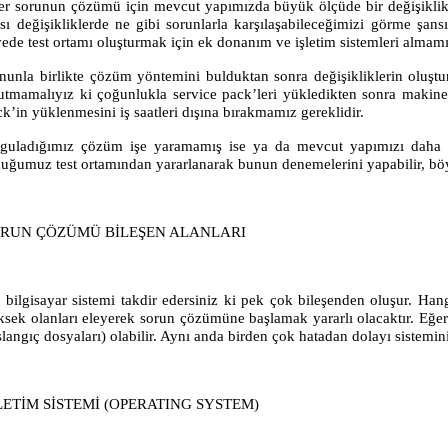
er sorunun çözümü için mevcut yapımızda büyük ölçüde bir değişiklik 
ası değişikliklerde ne gibi sorunlarla karşılaşabileceğimizi görme şan
yede test ortamı oluşturmak için ek donanım ve işletim sistemleri almam
nunla birlikte çözüm yöntemini bulduktan sonra değişikliklerin oluşt
utmamalıyız ki çoğunlukla service pack’leri yükledikten sonra makine
k’in yüklenmesini iş saatleri dışına bırakmamız gereklidir.
guladığımız çözüm işe yaramamış ise ya da mevcut yapımızı daha k
duğumuz test ortamından yararlanarak bunun denemelerini yapabilir, böy
RUN ÇÖZÜMÜ BİLEŞEN ALANLARI
r bilgisayar sistemi takdir edersiniz ki pek çok bileşenden oluşur. Ha
ksek olanları eleyerek sorun çözümüne başlamak yararlı olacaktır. Eğer 
şlangıç dosyaları) olabilir. Aynı anda birden çok hatadan dolayı siste
LETİM SİSTEMİ (OPERATING SYSTEM)