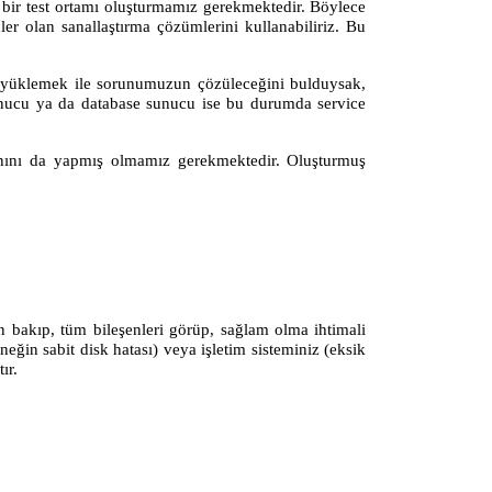
bir test ortamı oluşturmamız gerekmektedir. Böylece
er olan sanallaştırma çözümlerini kullanabiliriz. Bu
ck yüklemek ile sorunumuzun çözüleceğini bulduysak,
sunucu ya da database sunucu ise bu durumda service
nını da yapmış olmamız gerekmektedir. Oluşturmuş
n bakıp, tüm bileşenleri görüp, sağlam olma ihtimali
ğin sabit disk hatası) veya işletim sisteminiz (eksik
ır.