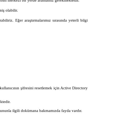
bebini merkezi bir yerde aramamız gerekmektedir.
ş olabilir.
liriz. Eğer araştırmalarımız sırasında yeterli bilgi
ullanıcının şifresini resetlemek için Active Directory
ktedir.
bununla ilgili dokümana bakmamızda fayda vardır.