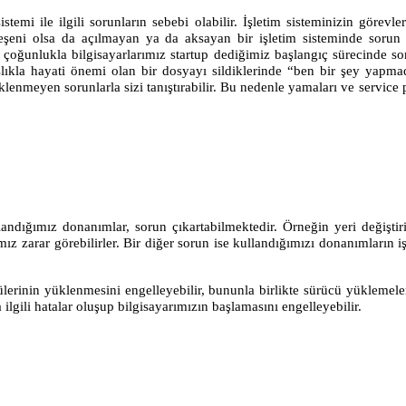
istemi ile ilgili sorunların sebebi olabilir. İşletim sisteminizin görevl
leşeni olsa da açılmayan ya da aksayan bir işletim sisteminde sorun
 çoğunlukla bilgisayarlarımız startup dediğimiz başlangıç sürecinde so
lışlıkla hayati önemi olan bir dosyayı sildiklerinde “ben bir şey ya
klenmeyen sorunlarla sizi tanıştırabilir. Bu nedenle yamaları ve servic
landığımız donanımlar, sorun çıkartabilmektedir. Örneğin yeri değiştiri
z zarar görebilirler. Bir diğer sorun ise kullandığımızı donanımların 
erinin yüklenmesini engelleyebilir, bununla birlikte sürücü yüklemeler
ilgili hatalar oluşup bilgisayarımızın başlamasını engelleyebilir.