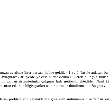
ayatımızın ayrılmaz birer parçası haline geldiler. 1 ve 0 ‘lar ile anlaşa
aylaştıracakları yerde yokuşa sürmektedirler. Gerek bilinçsiz kullanıc
imi zaman sistemlerimizi çalışmaz hale getirebilmektedirler. Nasıl ki
yı sorun çıkartan bilgisayarları tekrar normale döndürmektir. Bu görevim
bunların, problemlerin kaynaklarına göre sınıflandırmamız bize zaman