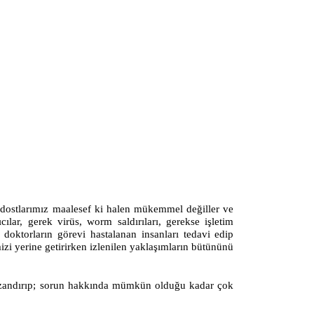
n bu dostlarımız maalesef ki halen mükemmel değiller ve
ılar, gerek virüs, worm saldırıları, gerekse işletim
 doktorların görevi hastalanan insanları tedavi edip
izi yerine getirirken izlenilen yaklaşımların bütününü
 kazandırıp; sorun hakkında mümkün olduğu kadar çok