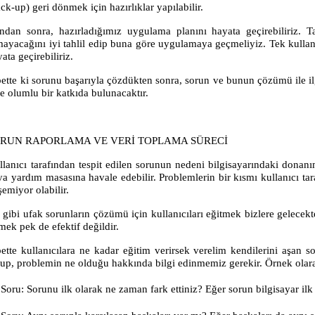
ck-up) geri dönmek için hazırlıklar yapılabilir.
ndan sonra, hazırladığımız uygulama planını hayata geçirebiliriz. 
mayacağını iyi tahlil edip buna göre uygulamaya geçmeliyiz. Tek kullan
ata geçirebiliriz.
bette ki sorunu başarıyla çözdükten sonra, sorun ve bunun çözümü ile ilg
ze olumlu bir katkıda bulunacaktır.
RUN RAPORLAMA VE VERİ TOPLAMA SÜRECİ
llanıcı tarafından tespit edilen sorunun nedeni bilgisayarındaki donanım
ya yardım masasına havale edebilir. Problemlerin bir kısmı kullanıcı t
şemiyor olabilir.
 gibi ufak sorunların çözümü için kullanıcıları eğitmek bizlere gelece
mek pek de efektif değildir.
bette kullanıcılara ne kadar eğitim verirsek verelim kendilerini aşan 
rup, problemin ne olduğu hakkında bilgi edinmemiz gerekir. Örnek olarak
Soru:
Sorunu ilk olarak ne zaman fark ettiniz? Eğer sorun bilgisayar ilk 