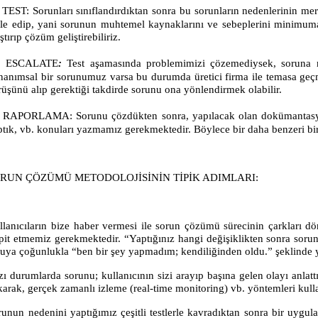
TEST
:
Sorunları sınıflandırdıktan sonra bu sorunların nedenlerinin m
ole edip, yani sorunun muhtemel kaynaklarını ve sebeplerini minimuma i
ştırıp çözüm geliştirebiliriz.
ESCALATE
:
Test aşamasında problemimizi çözemediysek, soruna ne
nanımsal bir sorunumuz varsa bu durumda üretici firma ile temasa geçme
rüşünü alıp gerektiği takdirde sorunu ona yönlendirmek olabilir.
RAPORLAMA:
Sorunu çözdükten sonra, yapılacak olan dokümantasyo
ptık, vb. konuları yazmamız gerekmektedir. Böylece bir daha benzeri bir
RUN ÇÖZÜMÜ METODOLOJİSİNİN TİPİK ADIMLARI:
llanıcıların bize haber vermesi ile sorun çözümü sürecinin çarkları d
spit etmemiz gerekmektedir. “Yaptığınız hangi değişiklikten sonra sorun
ruya çoğunlukla “ben bir şey yapmadım; kendiliğinden oldu.” şeklinde yan
zı durumlarda sorunu; kullanıcının sizi arayıp başına gelen olayı anl
karak, gerçek zamanlı izleme (real-time monitoring) vb. yöntemleri kull
runun nedenini yaptığımız çeşitli testlerle kavradıktan sonra bir uygu