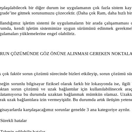
rşılaşılabilecek bir diğer durum ise uygulamanın çok fazla sistem kay
grade’ine gitmek sorunumuzu çözecektir. (Daha çok Ram, daha hızlı bi
llandığımız işletim sistemi ile uygulamaların bir arada çalışamaması 
rumda, kendi işletim sistemimize uygun sürümünü edinmek gerekmekted
gulamaları yüklemelerine engel olabiliriz.
ORUN ÇÖZÜMÜNDE GÖZ ÖNÜNE ALINMASI GEREKEN NOKTAL
 çok faktör sorun çözümü sürecinde bizleri etkileyip, sorun çözümü süres
eğin sorunlu bilgisayar fiziksel olarak farklı bir lokasyonda ise, ilgil
aktan sorun çözümü ve uzak bağlantılar için kullanılabilinecek araç
şlatamıyorsa bu durumda uzaktan bağlanmak mümkün olamaz. Uzaktan ba
arak uzak bağlantılara izin vermeyişidir. Bu durumda artık iletişim yete
gisayarlarda karşılaşacağımız sorunlar genelde 3 ana kategoriye ayrılır.
Sürekli hatalar
Tahmin edilebilir hatalar