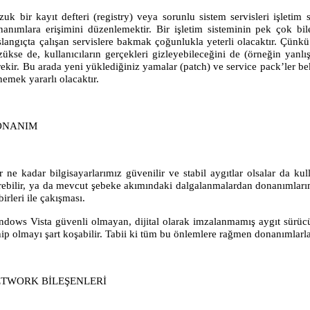
uk bir kayıt defteri (registry) veya sorunlu sistem servisleri işletim s
nanımlara erişimini düzenlemektir. Bir işletim sisteminin pek çok bi
şlangıçta çalışan servislere bakmak çoğunlukla yeterli olacaktır. Çünkü
zükse de, kullanıcıların gerçekleri gizleyebileceğini de (örneğin yan
rekir. Bu arada yeni yüklediğiniz yamalar (patch) ve service pack’ler be
nemek yararlı olacaktır.
ONANIM
r ne kadar bilgisayarlarımız güvenilir ve stabil aygıtlar olsalar da kul
rebilir, ya da mevcut şebeke akımındaki dalgalanmalardan donanımlarımı
birleri ile çakışması.
ndows Vista güvenli olmayan, dijital olarak imzalanmamış aygıt sürücül
ip olmayı şart koşabilir. Tabii ki tüm bu önlemlere rağmen donanımlarla 
TWORK BİLEŞENLERİ