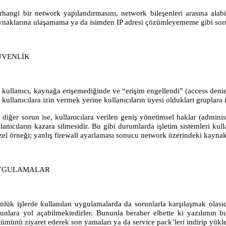
rhangi bir network yapılandırmasını, network bileşenleri arasına alab
ynaklarına ulaşamama ya da isimden IP adresi çözümleyememe gibi sorun
ÜVENLİK
r kullanıcı, kaynağa erişemediğinde ve “erişim engellendi” (access deni
k kullanıcılara izin vermek yerine kullanıcıların üyesi oldukları grupla
r diğer sorun ise, kullanıcılara verilen geniş yönetimsel haklar (admini
lanıcıların kazara silmesidir. Bu gibi durumlarda işletim sistemleri kul
zel örneği; yanlış firewall ayarlaması sonucu network üzerindeki kaynak
YGULAMALAR
nlük işlerde kullanılan uygulamalarda da sorunlarla karşılaşmak olasıd
runlara yol açabilmektedirler. Bununla beraber elbette ki yazılımın b
lümünü ziyaret ederek son yamaları ya da service pack’leri indirip yü