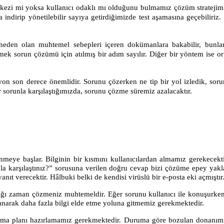
erkezi mi yoksa kullanıcı odaklı mı olduğunu bulmamız çözüm stratejimi
ndirip yönetilebilir sayıya getirdiğimizde test aşamasına geçebiliriz.
den olan muhtemel sebepleri içeren dokümanlara bakabilir, bunlard
k sorun çözümü için atılmış bir adım sayılır. Diğer bir yöntem ise or
n son derece önemlidir. Sorunu çözerken ne tip bir yol izledik, soru
 sorunla karşılaştığımızda, sorunu çözme süremiz azalacaktır.
önmeye başlar. Bilginin bir kısmını kullanıcılardan almamız gerekecek
la karşılaştınız?” sorusuna verilen doğru cevap bizi çözüme epey yaklaş
ıt verecektir. Hâlbuki belki de kendisi virüslü bir e-posta eki açmıştır
attığı zaman çözmeniz muhtemeldir. Eğer sorunu kullanıcı ile konuşurk
anarak daha fazla bilgi elde etme yoluna gitmemiz gerekmektedir.
lama planı hazırlamamız gerekmektedir. Duruma göre bozulan donanımın 