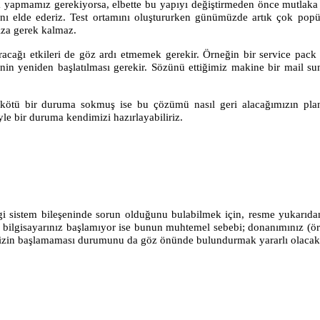
yapmamız gerekiyorsa, elbette bu yapıyı değiştirmeden önce mutlaka 
sını elde ederiz. Test ortamını oluştururken günümüzde artık çok popül
ıza gerek kalmaz.
uracağı etkileri de göz ardı etmemek gerekir. Örneğin bir service pa
nin yeniden başlatılması gerekir. Sözünü ettiğimiz makine bir mail 
ötü bir duruma sokmuş ise bu çözümü nasıl geri alacağımızın pla
le bir duruma kendimizi hazırlayabiliriz.
ngi sistem bileşeninde sorun olduğunu bulabilmek için, resme yukarıda
bilgisayarınız başlamıyor ise bunun muhtemel sebebi; donanımınız (örne
minizin başlamaması durumunu da göz önünde bulundurmak yararlı olacakt