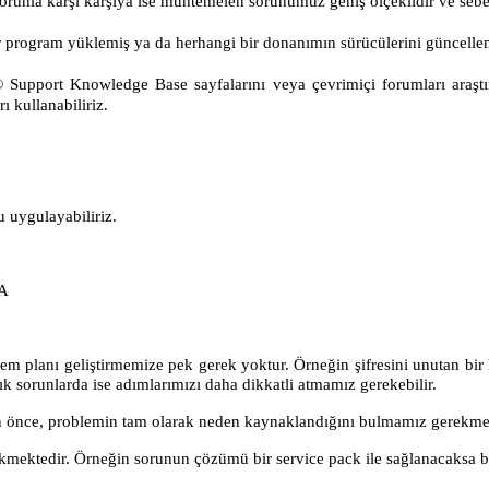
 sorunla karşı karşıya ise muhtemelen sorunumuz geniş ölçeklidir ve se
r program yüklemiş ya da herhangi bir donanımın sürücülerini güncellemi
upport Knowledge Base sayfalarını veya çevrimiçi forumları araştırabi
 kullanabiliriz.
u uygulayabiliriz.
LA
lem planı geliştirmemize pek gerek yoktur. Örneğin şifresini unutan bir k
 sorunlarda ise adımlarımızı daha dikkatli atmamız gerekebilir.
n önce, problemin tam olarak neden kaynaklandığını bulmamız gerekme
kmektedir. Örneğin sorunun çözümü bir service pack ile sağlanacaksa 