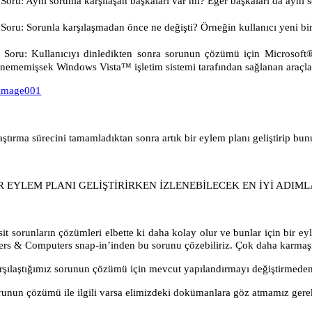
Soru:
Aynı sorunla karşılaşan başkaları var mı? Eğer başkaları da aynı
Soru:
Sorunla karşılaşmadan önce ne değişti? Örneğin kullanıcı yeni bi
Soru:
Kullanıcıyı dinledikten sonra sorunun çözümü için Microsoft® S
inememişsek Windows Vista™ işletim sistemi tarafından sağlanan araçları
ştırma sürecini tamamladıktan sonra artık bir eylem planı geliştirip bun
R EYLEM PLANI GELİŞTİRİRKEN İZLENEBİLECEK EN İYİ ADIM
it sorunların çözümleri elbette ki daha kolay olur ve bunlar için bir ey
ers & Computers snap-in’inden bu sorunu çözebiliriz. Çok daha karmaşık
rşılaştığımız sorunun çözümü için mevcut yapılandırmayı değiştirmede
runun çözümü ile ilgili varsa elimizdeki dokümanlara göz atmamız gere