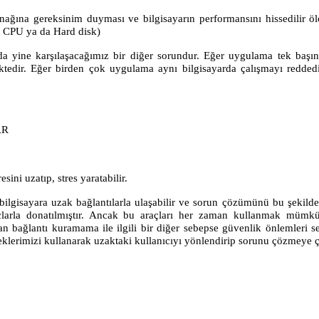
nağına gereksinim duyması ve bilgisayarın performansını hissedilir ö
r CPU ya da Hard disk)
da yine karşılaşacağımız bir diğer sorundur. Eğer uygulama tek başın
ir. Eğer birden çok uygulama aynı bilgisayarda çalışmayı reddediyo
AR
ini uzatıp, stres yaratabilir.
i bilgisayara uzak bağlantılarla ulaşabilir ve sorun çözümünü bu şekilde 
larla donatılmıştır. Ancak bu araçları her zaman kullanmak mümkün 
ğlantı kuramama ile ilgili bir diğer sebepse güvenlik önlemleri seb
neklerimizi kullanarak uzaktaki kullanıcıyı yönlendirip sorunu çözmeye ç