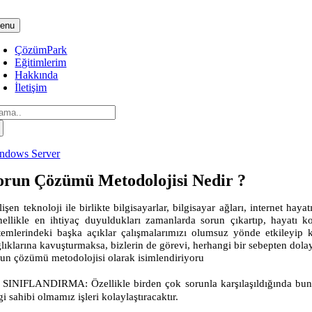
Skip
to
enu
content
ÇözümPark
Eğitimlerim
Hakkında
İletişim
arch
:
ndows Server
orun Çözümü Metodolojisi Nedir ?
işen teknoloji ile birlikte bilgisayarlar, bilgisayar ağları, internet h
nellikle en ihtiyaç duyuldukları zamanlarda sorun çıkartıp, hayatı kol
stemlerindeki başka açıklar çalışmalarımızı olumsuz yönde etkileyip k
ğlıklarına kavuşturmaksa, bizlerin de görevi, herhangi bir sebepten dola
run çözümü metodolojisi olarak isimlendiriyoru
SINIFLANDIRMA:
Özellikle birden çok sorunla karşılaşıldığında 
gi sahibi olmamız işleri kolaylaştıracaktır.