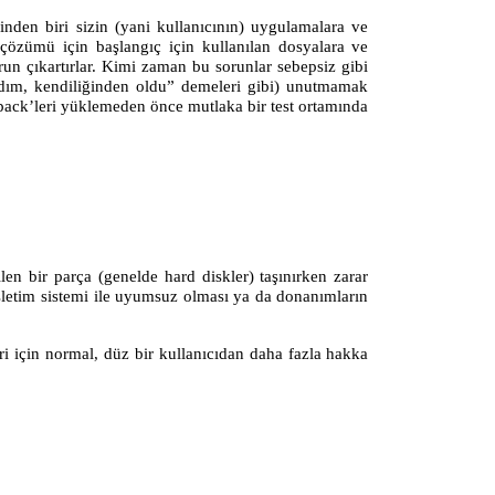
erinden biri sizin (yani kullanıcının) uygulamalara ve
 çözümü için başlangıç için kullanılan dosyalara ve
run çıkartırlar. Kimi zaman bu sorunlar sebepsiz gibi
pmadım, kendiliğinden oldu” demeleri gibi) unutmamak
e pack’leri yüklemeden önce mutlaka bir test ortamında
len bir parça (genelde hard diskler) taşınırken zarar
işletim sistemi ile uyumsuz olması ya da donanımların
i için normal, düz bir kullanıcıdan daha fazla hakka