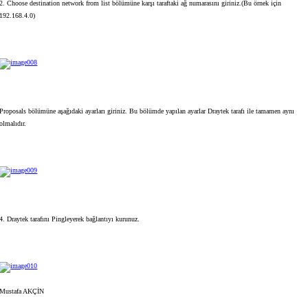
2. Choose destination network from list bölümüne karşı taraftaki ağ numarasını giriniz.(Bu örnek için
192.168.4.0)
Proposals bölümüne aşağıdaki ayarları giriniz. Bu bölümde yapılan ayarlar Draytek tarafı ile tamamen aynı
olmalıdır.
4. Draytek tarafını Pingleyerek bağlantıyı kurunuz.
Mustafa AKÇİN