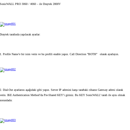
SonicWALL PRO 3060 / 4060 – ile Draytek 2800V
Draytek tarafında yapılacak ayarlar:
1. Profile Name’e bir isim verin ve bu profili enable yapın. Call Direction ”BOTH” olarak ayarlayın.
2. Dial-Out ayarlarını aşağıdaki gibi yapın. Server IP adresini karşı taraftaki cihazın Gateway adresi olarak
verin. IKE Authentication Method’da Pre-Shared KEY’i giriniz. Bu KEY SonicWALL’ tarafı ile aynı olmak
zorundadır.