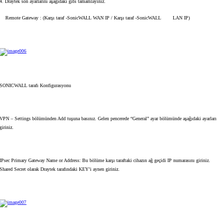
4. Draytek son ayarlarını aşağıdaki gibi tamamlayınız.
Remote Gateway : (Karşı taraf -SonicWALL WAN IP / Karşı taraf -SonicWALL LAN IP)
SONICWALL tarafı Konfigurasyonu
VPN –
Settings bölümünden Add tuşuna basınız. Gelen pencerede “General” ayar bölümünde aşağıdaki ayarları
giriniz.
IPsec Primary Gateway Name or Address: Bu bölüme karşı taraftaki cihazın ağ geçidi IP numarasını giriniz.
Shared Secret olarak Draytek tarafındaki KEY’i aynen giriniz.