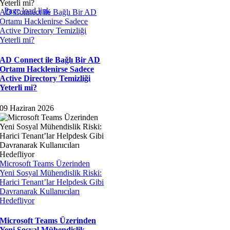
Page load link
AD Connect ile Bağlı Bir AD
Go
Ortamı Hacklenirse Sadece
to
Active Directory Temizliği
Top
Yeterli mi?
AD Connect ile Bağlı Bir AD
Ortamı Hacklenirse Sadece
Active Directory Temizliği
Yeterli mi?
09 Haziran 2026
Microsoft Teams Üzerinden
Yeni Sosyal Mühendislik Riski:
Harici Tenant’lar Helpdesk Gibi
Davranarak Kullanıcıları
Hedefliyor
Microsoft Teams Üzerinden
Yeni Sosyal Mühendislik