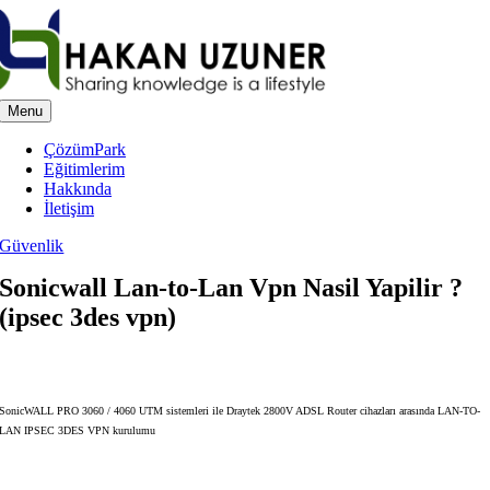
Skip
to
content
Menu
ÇözümPark
Eğitimlerim
Hakkında
İletişim
Güvenlik
Sonicwall Lan-to-Lan Vpn Nasil Yapilir ?
(ipsec 3des vpn)
SonicWALL PRO 3060 / 4060 UTM sistemleri ile Draytek 2800V ADSL Router cihazları arasında LAN-TO-
LAN IPSEC 3DES VPN kurulumu