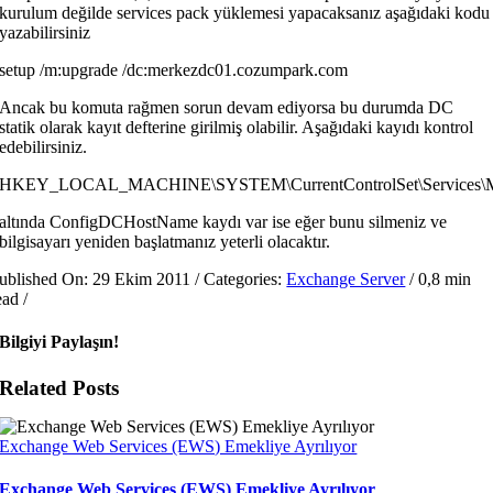
kurulum değilde services pack yüklemesi yapacaksanız aşağıdaki kodu
yazabilirsiniz
setup /m:upgrade /dc:merkezdc01.cozumpark.com
Ancak bu komuta rağmen sorun devam ediyorsa bu durumda DC
statik olarak kayıt defterine girilmiş olabilir. Aşağıdaki kayıdı kontrol
edebilirsiniz.
HKEY_LOCAL_MACHINE\SYSTEM\CurrentControlSet\Services\MS
altında ConfigDCHostName kaydı var ise eğer bunu silmeniz ve
bilgisayarı yeniden başlatmanız yeterli olacaktır.
ublished On: 29 Ekim 2011
/
Categories:
Exchange Server
/
0,8 min
ead
/
Bilgiyi Paylaşın!
Related Posts
Exchange Web Services (EWS) Emekliye Ayrılıyor
Exchange Web Services (EWS) Emekliye Ayrılıyor