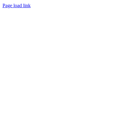
Page load link
Go
to
Top