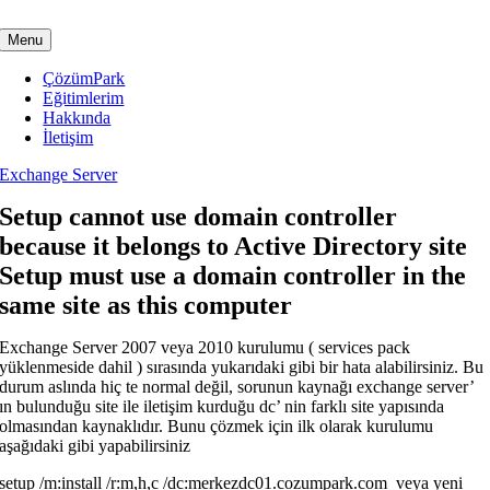
Skip
to
Menu
content
ÇözümPark
Eğitimlerim
Hakkında
İletişim
Exchange Server
Setup cannot use domain controller
because it belongs to Active Directory site
Setup must use a domain controller in the
same site as this computer
Exchange Server 2007 veya 2010 kurulumu ( services pack
yüklenmeside dahil ) sırasında yukarıdaki gibi bir hata alabilirsiniz. Bu
durum aslında hiç te normal değil, sorunun kaynağı exchange server’
ın bulunduğu site ile iletişim kurduğu dc’ nin farklı site yapısında
olmasından kaynaklıdır. Bunu çözmek için ilk olarak kurulumu
aşağıdaki gibi yapabilirsiniz
setup /m:install /r:m,h,c /dc:merkezdc01.cozumpark.com veya yeni