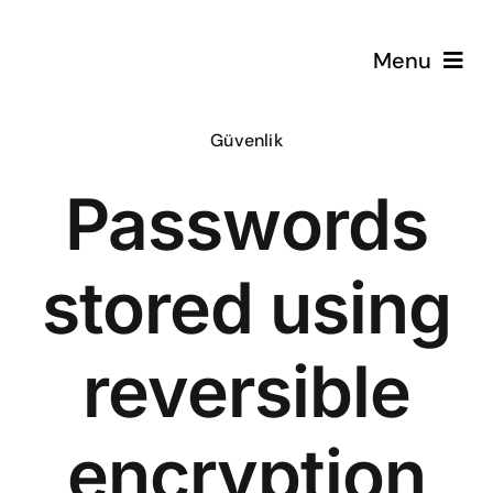
Skip
to
Menu
content
Güvenlik
ÇözümPark
Passwords
Eğitimlerim
stored using
Hakkında
İletişim
reversible
encryption