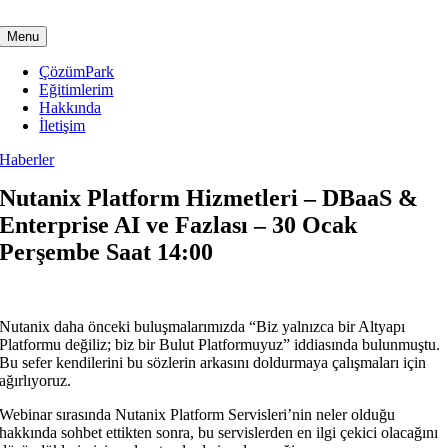
Skip
to
Menu
content
ÇözümPark
Eğitimlerim
Hakkında
İletişim
Haberler
Nutanix Platform Hizmetleri – DBaaS &
Enterprise AI ve Fazlası – 30 Ocak
Perşembe Saat 14:00
Nutanix daha önceki buluşmalarımızda “Biz yalnızca bir Altyapı
Platformu değiliz; biz bir Bulut Platformuyuz” iddiasında bulunmuştu.
Bu sefer kendilerini bu sözlerin arkasını doldurmaya çalışmaları için
ağırlıyoruz.
Webinar sırasında Nutanix Platform Servisleri’nin neler olduğu
hakkında sohbet ettikten sonra, bu servislerden en ilgi çekici olacağını