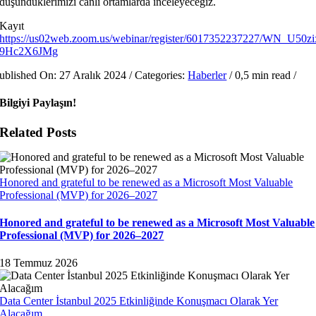
düşündüklerimizi canlı ortamlarda inceleyeceğiz.
Kayıt
https://us02web.zoom.us/webinar/register/6017352237227/WN_U5
9Hc2X6JMg
ublished On: 27 Aralık 2024
/
Categories:
Haberler
/
0,5 min read
/
Bilgiyi Paylaşın!
Related Posts
Honored and grateful to be renewed as a Microsoft Most Valuable
Professional (MVP) for 2026–2027
Honored and grateful to be renewed as a Microsoft Most Valuable
Professional (MVP) for 2026–2027
18 Temmuz 2026
Data Center İstanbul 2025 Etkinliğinde Konuşmacı Olarak Yer
Alacağım