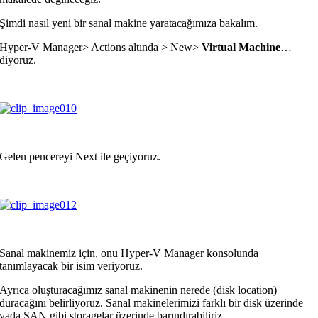
Şimdi nasıl yeni bir sanal makine yaratacağımıza bakalım.
Hyper-V Manager> Actions altında > New>
Virtual Machine
…
diyoruz.
Gelen pencereyi Next ile geçiyoruz.
Sanal makinemiz için, onu Hyper-V Manager konsolunda
tanımlayacak bir isim veriyoruz.
Ayrıca oluşturacağımız sanal makinenin nerede (disk location)
duracağını belirliyoruz. Sanal makinelerimizi farklı bir disk üzerinde
yada SAN gibi storagelar üzerinde barındırabiliriz.