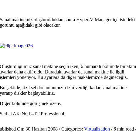
Sanal makinemiz oluşturulduktan sonra Hyper-V Manager içerisindeki
görüntü aşağıdaki gibi olacaktır.
Oluşturduğumuz sanal makine seçili iken, 6 numaralı bölümde birtakı
ayarlar daha aktif oldu. Buradaki ayarlar da sanal makine ile ilgili
işlemleri yönetiyor. Bu ayarlara da diğer makalemizde değineceğiz.
Bu şekilde, fiziksel donanımımızın izin verdiği kadar sanal makine
yaratıp diskler bağlayabiliriz.
Diğer bölümde görüşmek üzere.
Serhat AKINCI – IT Professional
ublished On: 30 Haziran 2008
/
Categories:
Virtualization
/
6 min read