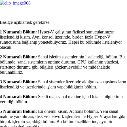
Basitçe açıklamak gerekirse;
1 Numaralı Bölüm:
Hyper-V çalıştıran fiziksel sunucularımızın
listelendiği kısım. Aynı konsol üzerinde, birden fazla Hyper-V
sunucusuna bağlanıp yönetebiliyoruz. Hepsi bu bölümde listeleniyor
olacak.
2 Numaralı Bölüm:
Sanal işletim sistemlerinin listelendiği bölüm. Bu
bölümde, sanal sistemlerin uptime durumu, CPU kullanım yüzdesi,
start/stop durumu gibi bilgileri gözlemleyebilir ve müdahalede
bulunabiliriz.
3 Numaralı Bölüm:
Sanal sistemler üzerinde aldığımız snapshots ların
listelendiği ve üzerlerinde işlem yapabildiğimiz bölüm.
4 Numaralı Bölüm:
Seçili olan sanal makine için Details bilgilerinin
verildiği bölüm.
5 Numaralı Bölüm:
En önemli kısım, Actions bölümü. Yeni sanal
makine yaratılması, disk ve network işlemleri ile Hyper-V ayarları gibi
birçok işlemin yapıldığı bölüm. Bu bölüm özelliklerine, ayrı bir
makalede değineceğiz.