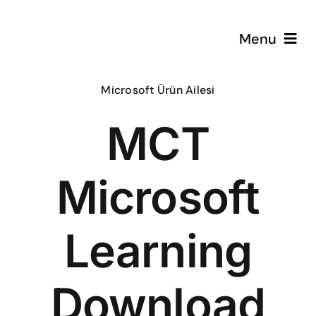
Skip
to
Menu
content
Microsoft Ürün Ailesi
ÇözümPark
MCT
Eğitimlerim
Microsoft
Hakkında
İletişim
Learning
Download