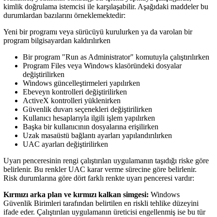
kimlik doğrulama istemcisi ile karşılaşabilir. Aşağıdaki maddeler bu
durumlardan bazılarını örneklemektedir:
Yeni bir programı veya sürücüyü kurulurken ya da varolan bir
program bilgisayardan kaldırılırken
Bir program "Run as Administrator" komutuyla çalıştırılırken
Program Files veya Windows klasöründeki dosyalar
değiştirilirken
Windows güncelleştirmeleri yapılırken
Ebeveyn kontrolleri değiştirilirken
ActiveX kontrolleri yüklenirken
Güvenlik duvarı seçenekleri değiştirilirken
Kullanıcı hesaplarıyla ilgili işlem yapılırken
Başka bir kullanıcının dosyalarına erişilirken
Uzak masaüstü bağlantı ayarları yapılandırılırken
UAC ayarları değiştirilirken
Uyarı penceresinin rengi çalıştırılan uygulamanın taşıdığı riske göre
belirlenir. Bu renkler UAC karar verme sürecine göre belirlenir.
Risk durumlarına göre dört farklı renkte uyarı penceresi vardır:
Kırmızı arka plan ve kırmızı kalkan simgesi:
Windows
Güvenlik Birimleri tarafından belirtilen en riskli tehlike düzeyini
ifade eder. Çalıştırılan uygulamanın üreticisi engellenmiş ise bu tür