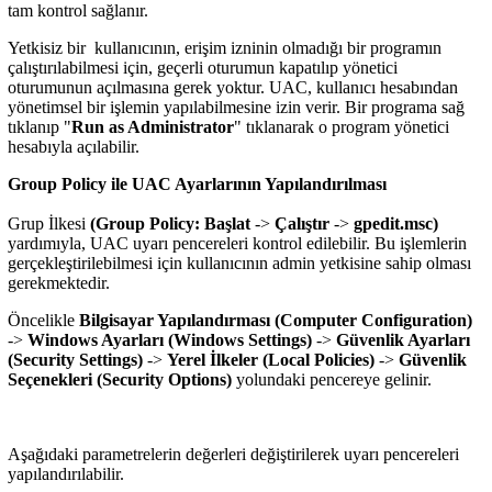
tam kontrol sağlanır.
Yetkisiz bir kullanıcının, erişim izninin olmadığı bir programın
çalıştırılabilmesi için, geçerli oturumun kapatılıp yönetici
oturumunun açılmasına gerek yoktur. UAC, kullanıcı hesabından
yönetimsel bir işlemin yapılabilmesine izin verir. Bir programa sağ
tıklanıp "
Run as Administrator
" tıklanarak o program yönetici
hesabıyla açılabilir.
Group Policy ile UAC Ayarlarının Yapılandırılması
Grup İlkesi
(Group Policy: Başlat
->
Çalıştır
->
gpedit.msc)
yardımıyla, UAC uyarı pencereleri kontrol edilebilir. Bu işlemlerin
gerçekleştirilebilmesi için kullanıcının admin yetkisine sahip olması
gerekmektedir.
Öncelikle
Bilgisayar Yapılandırması (Computer Configuration)
->
Windows Ayarları
(Windows Settings)
->
Güvenlik Ayarları
(Security Settings)
->
Yerel İlkeler
(Local Policies)
->
Güvenlik
Seçenekleri (Security Options)
yolundaki pencereye gelinir.
Aşağıdaki parametrelerin değerleri değiştirilerek uyarı pencereleri
yapılandırılabilir.