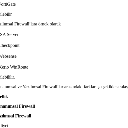
FortiGate
ilebilir.
zılımsal Firewall’lara örnek olarak
ISA Server
Checkpoint
Websense
Kerio WinRoute
ilebililir.
anımsal ve Yazılımsal Firewall’lar arasındaki farkları şu şekilde sıralaya
ellik
nanımsal Firewall
zılımsal Firewall
liyet