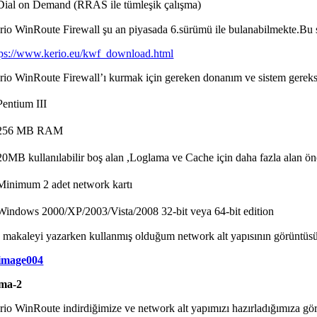
Dial on Demand (RRAS ile tümleşik çalışma)
rio WinRoute Firewall şu an piyasada 6.sürümü ile bulanabilmekte.Bu s
tps://www.kerio.eu/kwf_download.html
rio WinRoute Firewall’ı kurmak için gereken donanım ve sistem gereksi
Pentium III
256 MB RAM
20MB kullanılabilir boş alan ,Loglama ve Cache için daha fazla alan öner
Minimum 2 adet network kartı
Windows 2000/XP/2003/Vista/2008 32-bit veya 64-bit edition
 makaleyi yazarken kullanmış olduğum network alt yapısının görüntüsü
ma-2
rio WinRoute indirdiğimize ve network alt yapımızı hazırladığımıza gör