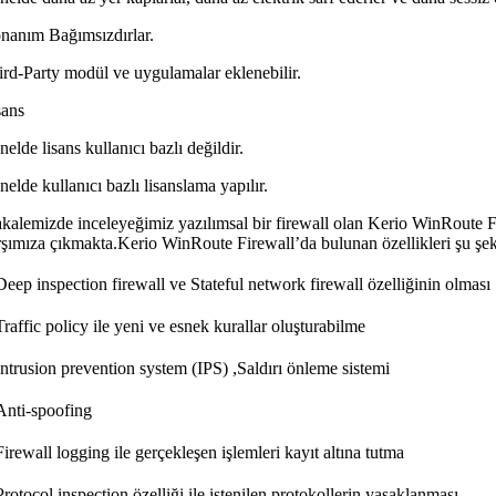
nanım Bağımsızdırlar.
ird-Party modül ve uygulamalar eklenebilir.
sans
elde lisans kullanıcı bazlı değildir.
elde kullanıcı bazlı lisanslama yapılır.
kalemizde inceleyeğimiz yazılımsal bir firewall olan Kerio WinRoute Fire
rşımıza çıkmakta.Kerio WinRoute Firewall’da bulunan özellikleri şu şekil
Deep inspection firewall ve Stateful network firewall özelliğinin olması
raffic policy ile yeni ve esnek kurallar oluşturabilme
Intrusion prevention system (IPS) ,Saldırı önleme sistemi
Anti-spoofing
irewall logging ile gerçekleşen işlemleri kayıt altına tutma
rotocol inspection özelliği ile istenilen protokollerin yasaklanması