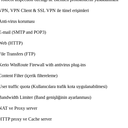
VPN, VPN Client & SSL VPN ile tünel erişimleri
Anti-virus koruması
E-mail (SMTP and POP3)
Web (HTTP)
File Transfers (FTP)
Kerio WinRoute Firewall with antivirus plug-ins
ontent Filter (içerik filtereleme)
ser traffic quota (Kullanıcılara trafik kota uygulanabilmesi)
Bandwidth Limiter (Band genişliğinin ayarlanması)
NAT ve Proxy server
HTTP proxy ve Cache server