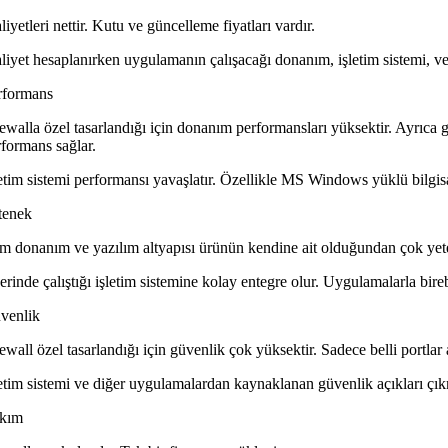
iyetleri nettir. Kutu ve güncelleme fiyatları vardır.
liyet hesaplanırken uygulamanın çalışacağı donanım, işletim sistemi, ve
rformans
rewalla özel tasarlandığı için donanım performansları yüksektir. Ayrıca
rformans sağlar.
letim sistemi performansı yavaşlatır. Özellikle MS Windows yüklü bilg
tenek
m donanım ve yazılım altyapısı ürünün kendine ait olduğundan çok yeten
rinde çalıştığı işletim sistemine kolay entegre olur. Uygulamalarla bire
venlik
ewall özel tasarlandığı için güvenlik çok yüksektir. Sadece belli portlar a
letim sistemi ve diğer uygulamalardan kaynaklanan güvenlik açıkları çık
kım