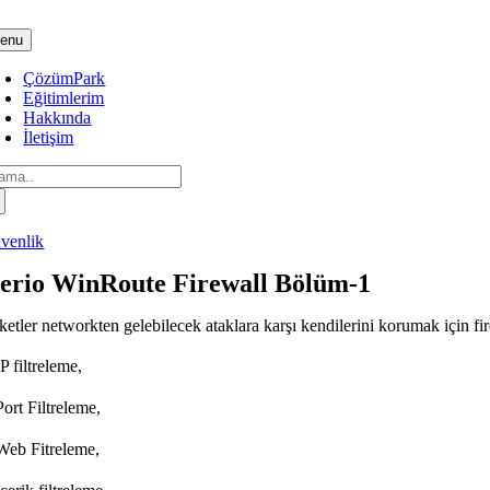
Skip
to
enu
content
ÇözümPark
Eğitimlerim
Hakkında
İletişim
arch
:
venlik
erio WinRoute Firewall Bölüm-1
ketler networkten gelebilecek ataklara karşı kendilerini korumak için fir
P filtreleme,
ort Filtreleme,
Web Fitreleme,