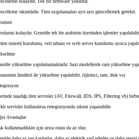
ncelleme kolaydır. Tek bir firmware yüklenir.
ncelleme sıkıntılıdır. Tüm uygulamaları ayrı ayrı güncellemek gerekir.
rulum
rulumu kolaydır. Genelde tek bir arabirim üzerinden işlemler yapılabili
letim sistemi kurulumu, veri tabanı ve web server kurulumu ayrıca yapılma
kseltme
nelde yükseltme yapılamamaktadır. bazı modellerde ram yükseltme yapı
anımın limitleri ile yükseltme yapılabilir. (işlemci, ram, disk vs)
tegrasyon
rinde taşıdığı tüm servisler (AV, Firewall, IDS, IPS, Filtering vb) birbir
klı servisler kullanılırsa entegrasyonda sıkıntı yaşanabilir.
ğer Avantajlar
k kullanmadıkları için arıza oranı da az olur.
elde daha az yer kaplarlar, daha az elektrik sarf ederler ve daha sessiz 