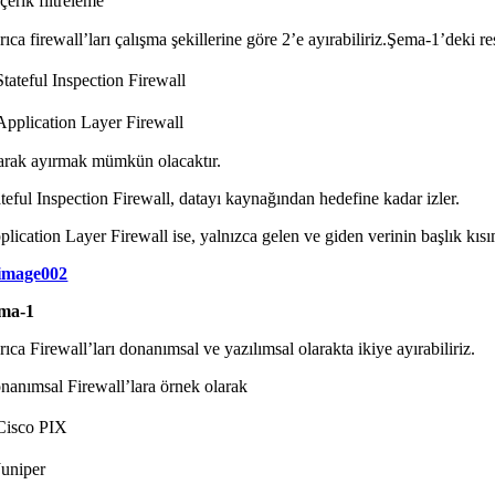
çerik filtreleme
ıca firewall’ları çalışma şekillerine göre 2’e ayırabiliriz.Şema-1’deki re
Stateful Inspection Firewall
Application Layer Firewall
arak ayırmak mümkün olacaktır.
ateful Inspection Firewall, datayı kaynağından hedefine kadar izler.
lication Layer Firewall ise, yalnızca gelen ve giden verinin başlık kısım
ma-1
ıca Firewall’ları donanımsal ve yazılımsal olarakta ikiye ayırabiliriz.
nanımsal Firewall’lara örnek olarak
Cisco PIX
Juniper