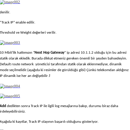
denilir.
“Track IP” enable edilir.
Threshold ve Weight değerleri verilir.
10 Mbit’lik hattımızın “
Next Hop Gateway
” ip adresi 10.1.1.2 olduğu için bu adresi
statik olarak ekledik. Burada dikkat etmeniz gereken önemli bir şeyden bahsedeyim.
Default route network yöneticisi tarafından statik olarak eklenmediyse, dinamik
mode seçilmelidir.(aşağıda ki resimler de görüldüğü gibi) Çünkü telekomdan aldığınız
J
IP dinamik ise her an değişebilir
Add
dedikten sonra Track IP ile ilgili log mesajlarına bakıp, durumu biraz daha
irdeleyebilirsiniz.
Aşağıda ki kayıtlar, Track IP olayının başarılı olduğunu gösteriyor.