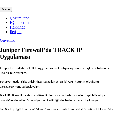
Skip
to
Menu
content
ÇözümPark
Eğitimlerim
Hakkında
İletişim
Güvenlik
Juniper Firewall’da TRACK IP
Uygulaması
Juniper Firewall’da TRACK IP uygulamasının konfigürasyonunu ve işleyeşi hakkında
kısa bir bilgi verelim.
Senaryomuzda; Şirketinizin dışarıya açılan en az iki WAN hattının olduğunu
varsayarak konuya başlayalım.
Track IP:
Firewall tarafından düzenli ping atılarak hedef adresin ulaşılabilir olup-
olmadığını denetler. Bu opsiyon aktif edildiğinde, hedef adrese ulaşılamıyor
ise, Track ip ilgili interface’i “down” konumuna getirir ve tabii ki “routing tablonuz” da