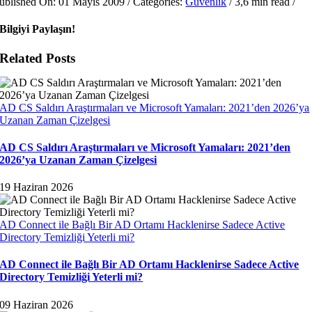
ublished On: 01 Mayıs 2009
/
Categories:
Güvenlik
/
3,6 min read
/
Bilgiyi Paylaşın!
Related Posts
AD CS Saldırı Araştırmaları ve Microsoft Yamaları: 2021’den 2026’ya
Uzanan Zaman Çizelgesi
AD CS Saldırı Araştırmaları ve Microsoft Yamaları: 2021’den
2026’ya Uzanan Zaman Çizelgesi
19 Haziran 2026
AD Connect ile Bağlı Bir AD Ortamı Hacklenirse Sadece Active
Directory Temizliği Yeterli mi?
AD Connect ile Bağlı Bir AD Ortamı Hacklenirse Sadece Active
Directory Temizliği Yeterli mi?
09 Haziran 2026