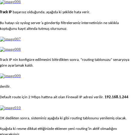
Track IP
başarısız olduğunda; aşağıda ki şekilde hata verir.
Bu hatayı siz syslog server’a göndertip filtrelerseniz internetinizin ne sıklıkla
koptuğunu kayıt altında tutmuş olursunuz.
Track IP nin konfigüre edilmesini bitirdikten sonra, “routing tablonuzu” senaryoya
göre ayarlamak kaldı.
denilir.
Default route için 2 Mbps hattına ait olan Firewall IP adresi verilir.
192.168.1.244
OK dedikten sonra, sisteminiz aşağıda ki gibi routing tablosunu yenilemiş olacak.
Aşağıda ki resme dikkat ettiğinizde eklenen yeni routing’in aktif olmadığını
göreceksiniz.