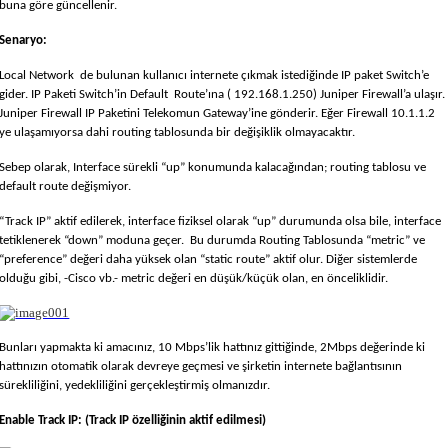
buna göre güncellenir.
Senaryo:
Local Network de bulunan kullanıcı internete çıkmak istediğinde IP paket Switch’e
gider. IP Paketi Switch’in Default Route’ına ( 192.168.1.250) Juniper Firewall’a ulaşır.
Juniper Firewall IP Paketini Telekomun Gateway’ine gönderir. Eğer Firewall 10.1.1.2
ye ulaşamıyorsa dahi routing tablosunda bir değişiklik olmayacaktır.
Sebep olarak, Interface sürekli “up” konumunda kalacağından; routing tablosu ve
default route değişmiyor.
“Track IP” aktif edilerek, interface fiziksel olarak “up” durumunda olsa bile, interface
tetiklenerek “down” moduna geçer. Bu durumda Routing Tablosunda “metric” ve
“preference” değeri daha yüksek olan “static route” aktif olur. Diğer sistemlerde
olduğu gibi, -Cisco vb.- metric değeri en düşük/küçük olan, en önceliklidir.
Bunları yapmakta ki amacınız, 10 Mbps’lik hattınız gittiğinde, 2Mbps değerinde ki
hattınızın otomatik olarak devreye geçmesi ve şirketin internete bağlantısının
sürekliliğini, yedekliliğini gerçekleştirmiş olmanızdır.
Enable Track IP: (Track IP özelliğinin aktif edilmesi)