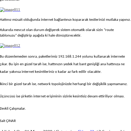
Hattınız müsait olduğunda internet bağlantınızı kopararak testlerinizi mutlaka yapınız.
Yukarıda mevcut olan durum değişerek sistem otomatik olarak sizin “route
tablonuzu” değiştirip aşağıda ki hale dönüştürecektir.
Bu düzenlemeden sonra, paketlerimiz 192.168.1.244 yolunu kullanarak internete
çıkar. Bu işin en güzel tarafı ise, hattınızın yedek hat bant genişliği ana hattınıza ne
kadar yakınsa internet kesintileriniz o kadar az fark edilir olacaktır.
İkinci bir güzel tarafı ise, network topolojinizde herhangi bir değişiklik yapmamanız.
Üçüncüsü ise şirketin internet erişiminin sizinle kesintisiz devam ettiriliyor olması.
Zevkli Çalışmalar.
Sait ÇINAR