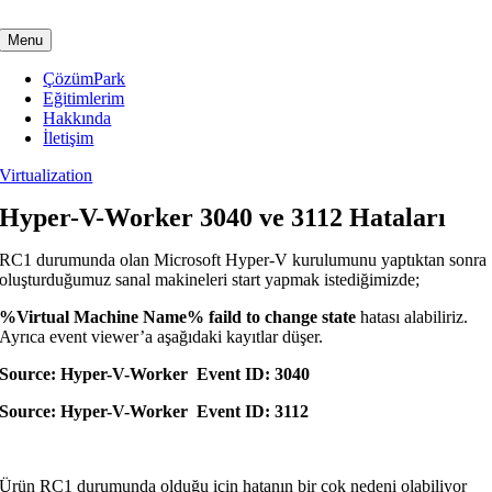
Skip
to
Menu
content
ÇözümPark
Eğitimlerim
Hakkında
İletişim
Virtualization
Hyper-V-Worker 3040 ve 3112 Hataları
RC1 durumunda olan Microsoft Hyper-V kurulumunu yaptıktan sonra
oluşturduğumuz sanal makineleri start yapmak istediğimizde;
%Virtual Machine Name% faild to change state
hatası alabiliriz.
Ayrıca event viewer’a aşağıdaki kayıtlar düşer.
Source: Hyper-V-Worker Event ID: 3040
Source: Hyper-V-Worker Event ID: 3112
Ürün RC1 durumunda olduğu için hatanın bir çok nedeni olabiliyor