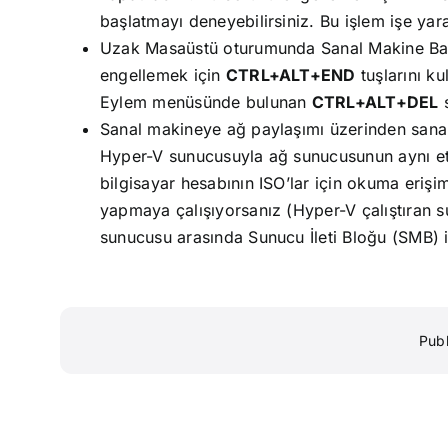
başlatmayı deneyebilirsiniz. Bu işlem işe yar
Uzak Masaüstü oturumunda Sanal Makine Bağl
engellemek için
CTRL+ALT+END
tuşlarını k
Eylem menüsünde bulunan
CTRL+ALT+DEL
s
Sanal makineye ağ paylaşımı üzerinden sanal 
Hyper-V sunucusuyla ağ sunucusunun aynı etk
bilgisayar hesabının ISO’lar için okuma erişi
yapmaya çalışıyorsanız (Hyper-V çalıştıran s
sunucusu arasında Sunucu İleti Bloğu (SMB) içi
Pub