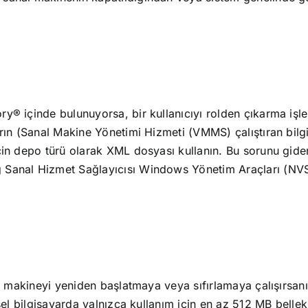
® içinde bulunuyorsa, bir kullanıcıyı rolden çıkarma işlem
arın (Sanal Makine Yönetimi Hizmeti (VMMS) çalıştıran bilg
için depo türü olarak XML dosyası kullanın. Bu sorunu gid
 Sanal Hizmet Sağlayıcısı Windows Yönetim Araçları (NVSP
al makineyi yeniden başlatmaya veya sıfırlamaya çalışırsan
ksel bilgisayarda yalnızca kullanım için en az 512 MB bell