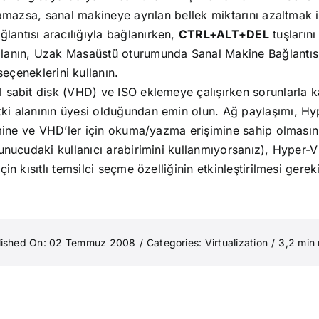
amazsa, sanal makineye ayrılan bellek miktarını azaltmak içi
antısı aracılığıyla bağlanırken,
CTRL+ALT+DEL
tuşların
ullanın, Uzak Masaüstü oturumunda Sanal Makine Bağlantı
eçeneklerini kullanın.
sabit disk (VHD) ve ISO eklemeye çalışırken sorunlarla kar
i alanının üyesi olduğundan emin olun. Ağ paylaşımı, Hyp
mine ve VHD’ler için okuma/yazma erişimine sahip olmasını 
unucudaki kullanıcı arabirimini kullanmıyorsanız), Hyper-V
n kısıtlı temsilci seçme özelliğinin etkinleştirilmesi gereki
lished On: 02 Temmuz 2008
/
Categories:
Virtualization
/
3,2 min