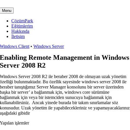
Skip
to
Menu
content
ÇözümPark
Eğitimlerim
Hakkında
İletişim
Windows Client
•
Windows Server
Enabling Remote Management in Windows
Server 2008 R2
Windows Server 2008 R2 ile beraber 2008 de olmayan uzak yönetim
özelliği bulunmaktadır. Bu özellik sayesinde windows server 2008 ile
beraber tanıştığımız Server Manager konsolunu bir server üzerinden
başka bir server’ a bağlanmak için, windows core sürümüne
bağlanmak için veya bir istemciden sunucuya bağlanmak için
kullanabilirsiniz. Ancak yinede burada bir takım sınırlamalar söz
konusudur. Uzak yönetim ile yapabilecekleriniz ve yapamayacaklarınız
aşağıdaki gibidir
Yapılan işlemler