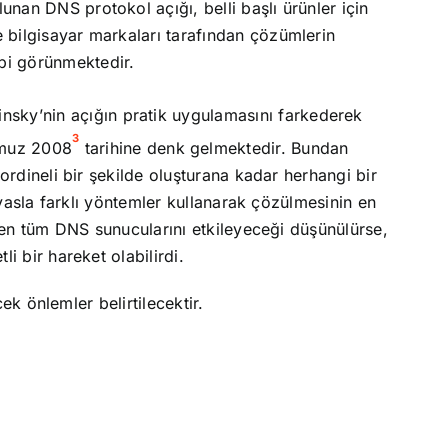
unan DNS protokol açığı, belli başlı ürünler için
e bilgisayar markaları tarafından çözümlerin
bi görünmektedir.
insky’nin açığın pratik uygulamasını farkederek
3
mmuz 2008
tarihine denk gelmektedir. Bundan
oordineli bir şekilde oluşturana kadar herhangi bir
kıyasla farklı yöntemler kullanarak çözülmesinin en
hemen tüm DNS sunucularını etkileyeceği düşünülürse,
i bir hareket olabilirdi.
cek önlemler belirtilecektir.