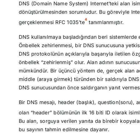
DNS (Domain Name System) Internet’teki alan isiml
dönüştürülmesinden sorumludur. Bu göreviyle Inter
4
gerçeklenmesi RFC 1035’te
tanımlanmıştır.
DNS kullanılmaya başladığından beri sistemlerde en
Önbellek zehirlenmesi, bir DNS sunucusuna yetkisiz
DNS protokolünün açıklarıyla başarıyla iletilen öz
önbellek “zehirlenmiş” olur. Alan adının sunucusu
mümkündür. Bir üçüncü yöntem de, gerçek alan ad
middle (araya girmek) türünden bir saldırıyla DNS 
DNS sunucusundan önce saldırganın yanıt vermesi
Bir DNS mesajı, header (başlık), question(soru), a
olan “header” bölümünün ilk 16 biti ID olarak isiml
Bu alan, sorguya verilen yanıta da birebir kopyalan
bu sayının tahmin edilmesine dayanır.