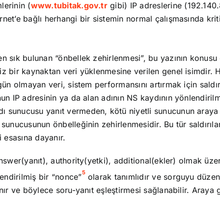
erinin (
www.tubitak.gov.tr
gibi) IP adreslerine (192.140.
net’e bağlı herhangi bir sistemin normal çalışmasında krit
 sık bulunan “önbellek zehirlenmesi”, bu yazının konusu ol
 bir kaynaktan veri yüklenmesine verilen genel isimdir. Ha
gün olmayan veri, sistem performansını artırmak için saldı
nun IP adresinin ya da alan adının NS kaydının yönlendiri
ı sunucusu yanıt vermeden, kötü niyetli sunucunun araya
sunucusunun önbelleğinin zehirlenmesidir. Bu tür saldırıla
 esasına dayanır.
nswer(yanıt), authority(yetki), additional(ekler) olmak üz
5
endirilmiş bir “nonce”
olarak tanımlıdır ve sorguyu düzen
ır ve böylece soru-yanıt eşleştirmesi sağlanabilir. Araya gi