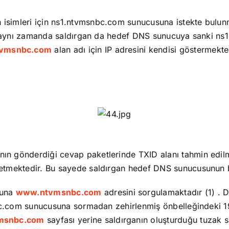
 isimleri için ns1.ntvmsnbc.com sunucusuna istekte bul
at aynı zamanda saldırgan da hedef DNS sunucuya sanki n
vmsnbc.com
alan adı için IP adresini kendisi göstermekte
ganın gönderdiği cevap paketlerinde TXID alanı tahmin ed
tmektedir. Bu sayede saldırgan hedef DNS sunucusunun be
cuna
www.ntvmsnbc.com
adresini sorgulamaktadır (1) .
bc.com sunucusuna sormadan zehirlenmiş önbelleğindeki 19
msnbc.com
sayfası yerine saldırganın oluşturduğu tuzak s