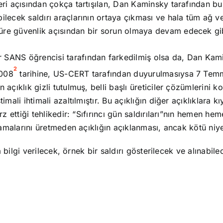
ri açısından çokça tartışılan, Dan Kaminsky tarafından bul
lecek saldırı araçlarının ortaya çıkması ve hala tüm ağ v
üre güvenlik açısından bir sorun olmaya devam edecek gi
r SANS öğrencisi tarafından farkedilmiş olsa da, Dan Kam
2
2008
tarihine, US-CERT tarafından duyurulmasıysa 7 Te
açıklık gizli tutulmuş, belli başlı üreticiler çözümlerini k
mali ihtimali azaltılmıştır. Bu açıklığın diğer açıklıklara 
rz ettiği tehlikedir: “Sıfırıncı gün saldırıları”nın hemen 
amalarını üretmeden açıklığın açıklanması, ancak kötü niyetl
a bilgi verilecek, örnek bir saldırı gösterilecek ve alınabile