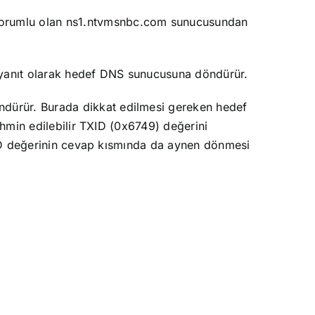
 sorumlu olan ns1.ntvmsnbc.com sunucusundan
i yanıt olarak hedef DNS sunucusuna döndürür.
öndürür. Burada dikkat edilmesi gereken hedef
hmin edilebilir TXID (0x6749) değerini
XID değerinin cevap kısmında da aynen dönmesi