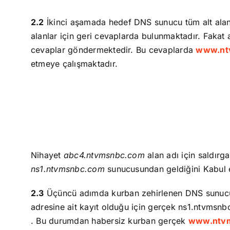
2.2
İkinci aşamada hedef DNS sunucu tüm alt alan
alanlar için geri cevaplarda bulunmaktadır. Fak
cevaplar göndermektedir. Bu cevaplarda
www.nt
etmeye çalışmaktadır.
Nihayet
abc4.ntvmsnbc.com
alan adı için saldır
ns1.ntvmsnbc.com
sunucusundan geldiğini Kabul e
2.3
Üçüncü adımda kurban zehirlenen DNS sunu
adresine ait kayıt olduğu için gerçek ns1.ntvmsn
. Bu durumdan habersiz kurban gerçek
www.ntv