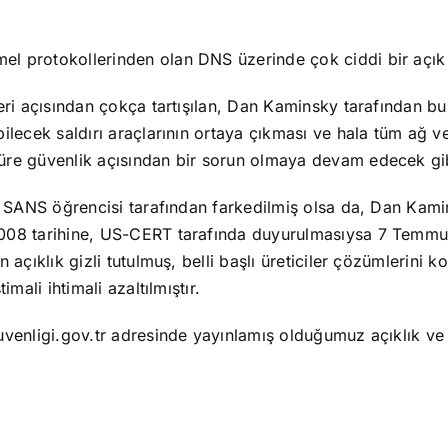
emel protokollerinden olan DNS üzerinde çok ciddi bir açı
ri açısından çokça tartışılan, Dan Kaminsky tarafından bul
lecek saldırı araçlarının ortaya çıkması ve hala tüm ağ v
üre güvenlik açısından bir sorun olmaya devam edecek gi
r SANS öğrencisi tarafından farkedilmiş olsa da, Dan Kami
008 tarihine, US-CERT tarafında duyurulmasıysa 7 Temmu
açıklık gizli tutulmuş, belli başlı üreticiler çözümlerini k
mali ihtimali azaltılmıştır.
venligi.gov.tr adresinde yayınlamış olduğumuz açıklık ve s