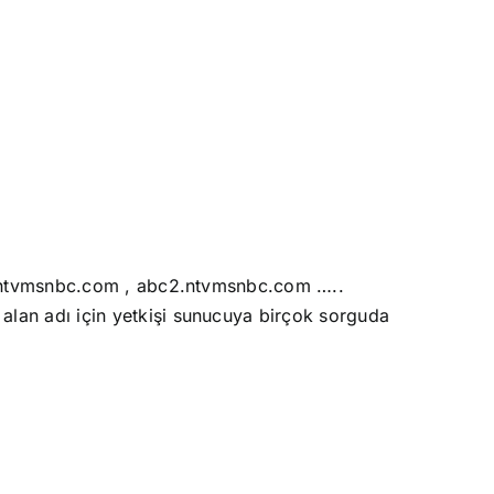
1.ntvmsnbc.com , abc2.ntvmsnbc.com …..
an adı için yetkişi sunucuya birçok sorguda